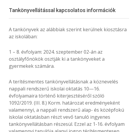
Menu
Tankönyvellátással kapcsolatos információk
A tankönyvek az alábbiak szerint kerülnek kiosztásra
az iskolában:
1 – 8. évfolyam: 2024. szeptember 02-án az
osztályfőnökök osztják ki a tankönyveket a
gyermekek számára.
A terítésmentes tankönyvellátásnak a köznevelés
nappali rendszerű iskolai oktatás 10—16.
évfolyamaira történő kiterjesztéséről szóló
1092/2019. (III. 8.) Korm. határozat eredményeként
valamennyi, a nappali rendszerű alap- és középfokú
iskolai oktatásban részt vevő tanuló ingyenes
tankönyvellátásban részesül. Ezzel az 1-16. évfolyam
valamennyi tanulója alanyi jogon térítésmentesen