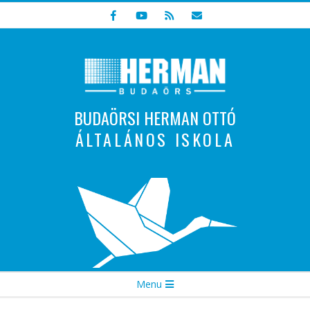
Skip
to
content
BUDAÖRSI HERMAN OTTÓ
ÁLTALÁNOS ISKOLA
Indulunk! Hamarosan újraindul oldalunk!
Secondary
Menu
Navigation