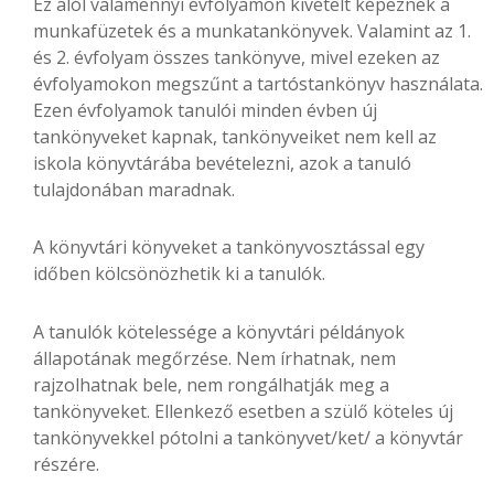
Ez alól valamennyi évfolyamon kivételt képeznek a
munkafüzetek és a munkatankönyvek. Valamint az 1.
és 2. évfolyam összes tankönyve, mivel ezeken az
évfolyamokon megszűnt a tartóstankönyv használata.
Ezen évfolyamok tanulói minden évben új
tankönyveket kapnak, tankönyveiket nem kell az
iskola könyvtárába bevételezni, azok a tanuló
tulajdonában maradnak.
A könyvtári könyveket a tankönyvosztással egy
időben kölcsönözhetik ki a tanulók.
A tanulók kötelessége a könyvtári példányok
állapotának megőrzése. Nem írhatnak, nem
rajzolhatnak bele, nem rongálhatják meg a
tankönyveket. Ellenkező esetben a szülő köteles új
tankönyvekkel pótolni a tankönyvet/ket/ a könyvtár
részére.