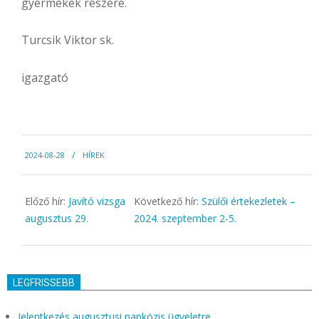
gyermekek részére.
Turcsik Viktor sk.
igazgató
2024-
2024-08-28
HÍREK
08-
28
Előző hír:
Javító vizsga
Következő hír:
Szülői értekezletek –
augusztus 29.
2024. szeptember 2-5.
LEGFRISSEBB
Jelentkezés augusztusi napközis ügyeletre