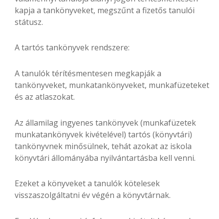
kapja a tankönyveket, megszűnt a fizetős tanulói
státusz.
A tartós tankönyvek rendszere:
A tanulók térítésmentesen megkapják a
tankönyveket, munkatankönyveket, munkafüzeteket
és az atlaszokat.
Az államilag ingyenes tankönyvek (munkafüzetek
munkatankönyvek kivételével) tartós (könyvtári)
tankönyvnek minősülnek, tehát azokat az iskola
könyvtári állományába nyilvántartásba kell venni.
Ezeket a könyveket a tanulók kötelesek
visszaszolgáltatni év végén a könyvtárnak.