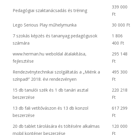
339 000
Pedagógiai szaktanácsadás és tréning
Ft
Lego Serious Play műhelymunka
30 000 Ft
7 szokás képzés és tananyag pedagógusok
1 806
számára
400 Ft
www.herman.hu weboldal átalakítása,
295 148
fejlesztése
Ft
Rendezvénytechnikai szolgáltatás a „Miénk a
495 300
színpad!” 2018. évi rendezvényen
Ft
15 db tanulói szék és 1 db tanári asztal
220 218
beszerzése
Ft
13 db fali vetítővászon és 13 db konzol
617 299
beszerzése
Ft
20 db tablet tárolására és töltésére alkalmas
120 000
mobil konténer beszerzése
Ft