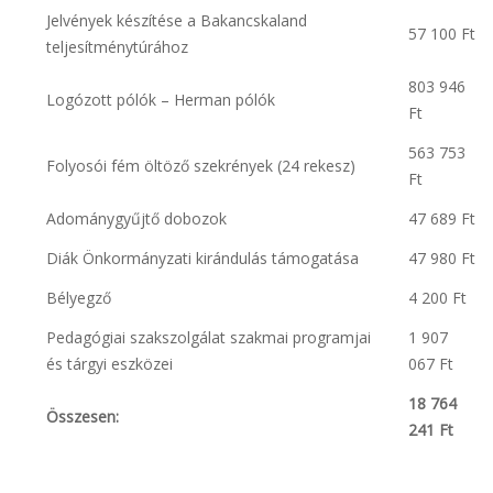
Jelvények készítése a Bakancskaland
57 100 Ft
teljesítménytúrához
803 946
Logózott pólók – Herman pólók
Ft
563 753
Folyosói fém öltöző szekrények (24 rekesz)
Ft
Adománygyűjtő dobozok
47 689 Ft
Diák Önkormányzati kirándulás támogatása
47 980 Ft
Bélyegző
4 200 Ft
Pedagógiai szakszolgálat szakmai programjai
1 907
és tárgyi eszközei
067 Ft
18 764
Összesen:
241 Ft