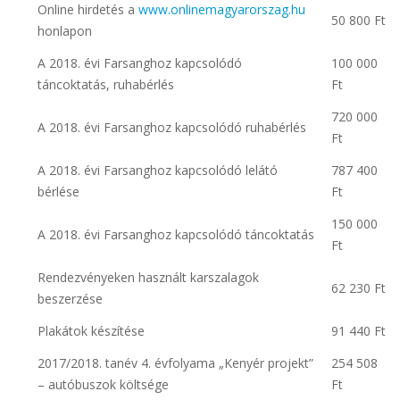
Online hirdetés a
www.onlinemagyarorszag.hu
50 800 Ft
honlapon
A 2018. évi Farsanghoz kapcsolódó
100 000
táncoktatás, ruhabérlés
Ft
720 000
A 2018. évi Farsanghoz kapcsolódó ruhabérlés
Ft
A 2018. évi Farsanghoz kapcsolódó lelátó
787 400
bérlése
Ft
150 000
A 2018. évi Farsanghoz kapcsolódó táncoktatás
Ft
Rendezvényeken használt karszalagok
62 230 Ft
beszerzése
Plakátok készítése
91 440 Ft
2017/2018. tanév 4. évfolyama „Kenyér projekt”
254 508
– autóbuszok költsége
Ft