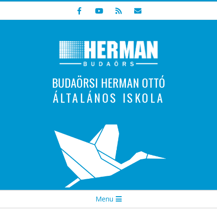
Skip
to
content
BUDAÖRSI HERMAN OTTÓ
ÁLTALÁNOS ISKOLA
Indulunk! Hamarosan újraindul oldalunk!
Secondary
Menu
Navigation