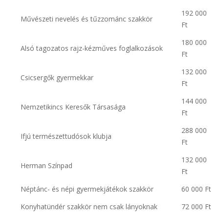
192 000
Művészeti nevelés és tűzzománc szakkör
Ft
180 000
Alsó tagozatos rajz-kézműves foglalkozások
Ft
132 000
Csicsergők gyermekkar
Ft
144 000
Nemzetikincs Keresők Társasága
Ft
288 000
Ifjú természettudósok klubja
Ft
132 000
Herman Színpad
Ft
Néptánc- és népi gyermekjátékok szakkör
60 000 Ft
Konyhatündér szakkör nem csak lányoknak
72 000 Ft