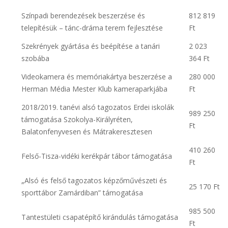
Színpadi berendezések beszerzése és
812 819
telepítésük – tánc-dráma terem fejlesztése
Ft
Szekrények gyártása és beépítése a tanári
2 023
szobába
364 Ft
Videokamera és memóriakártya beszerzése a
280 000
Herman Média Mester Klub kameraparkjába
Ft
2018/2019. tanévi alsó tagozatos Erdei iskolák
989 250
támogatása Szokolya-Királyréten,
Ft
Balatonfenyvesen és Mátrakeresztesen
410 260
Felső-Tisza-vidéki kerékpár tábor támogatása
Ft
„Alsó és felső tagozatos képzőművészeti és
25 170 Ft
sporttábor Zamárdiban” támogatása
985 500
Tantestületi csapatépítő kirándulás támogatása
Ft