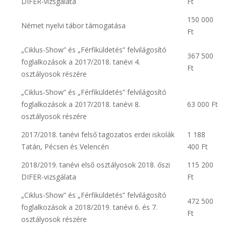
DIFER-vizsgálata
Ft
150 000
Német nyelvi tábor támogatása
Ft
„Ciklus-Show” és „Férfiküldetés” felvilágosító
367 500
foglalkozások a 2017/2018. tanévi 4.
Ft
osztályosok részére
„Ciklus-Show” és „Férfiküldetés” felvilágosító
foglalkozások a 2017/2018. tanévi 8.
63 000 Ft
osztályosok részére
2017/2018. tanévi felső tagozatos erdei iskolák
1 188
Tatán, Pécsen és Velencén
400 Ft
2018/2019. tanévi első osztályosok 2018. őszi
115 200
DIFER-vizsgálata
Ft
„Ciklus-Show” és „Férfiküldetés” felvilágosító
472 500
foglalkozások a 2018/2019. tanévi 6. és 7.
Ft
osztályosok részére