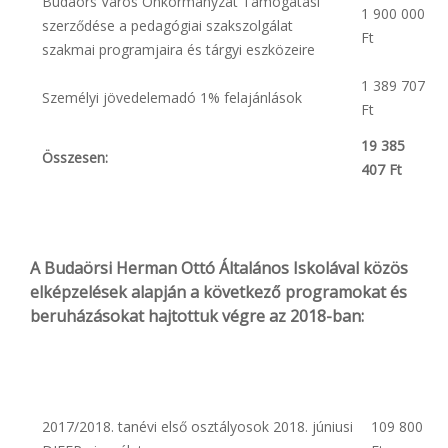
Budaörs Város Önkormányzat Támogatási
1 900 000
szerződése a pedagógiai szakszolgálat
Ft
szakmai programjaira és tárgyi eszközeire
1 389 707
Személyi jövedelemadó 1% felajánlások
Ft
19 385
Összesen:
407 Ft
A Budaörsi Herman Ottó Általános Iskolával közös
elképzelések alapján a következő programokat és
beruházásokat hajtottuk végre az 2018-ban:
2017/2018. tanévi első osztályosok 2018. júniusi
109 800