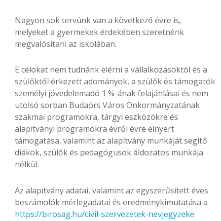
Nagyon sok tervünk van a következő évre is,
melyeket a gyermekek érdekében szeretnénk
megvalósítani az iskolában.
E célokat nem tudnánk elérni a vállalkozásoktól és a
szülőktől érkezett adományok, a szülők és támogatók
személyi jövedelemadó 1 %-ának felajánlásai és nem
utolsó sorban Budaörs Város Önkormányzatának
szakmai programokra, tárgyi eszközökre és
alapítványi programokra évről évre elnyert
támogatása, valamint az alapítvány munkáját segítő
diákok, szülők és pedagógusok áldozatos munkája
nélkül.
Az alapítvány adatai, valamint az egyszerűsített éves
beszámolók mérlegadatai és eredménykimutatása a
https://birosag.hu/civil-szervezetek-nevjegyzeke