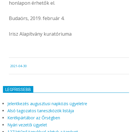
honlapon érhetők el.
Budaörs, 2019. február 4.
Irisz Alapítvány kuratóriuma
2021-
2021-04-30
04-
30
LEGFRISSEBB
Jelentkezés augusztusi napközis ügyeletre
Alsó tagozatos taneszközök listája
Kerékpártábor az Őrségben
Nyári vezetői ügyelet
127 kitűnő tanulóval zártuk a tanévet