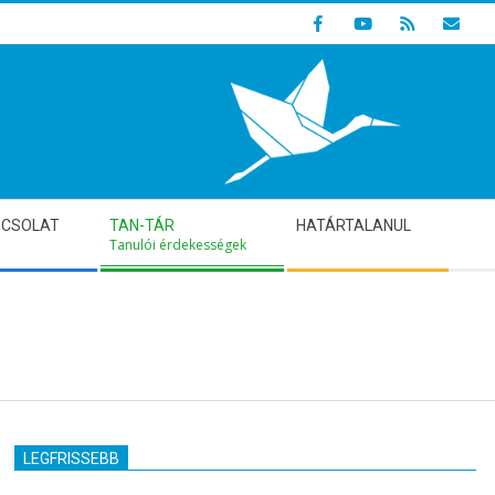
Indulunk! Hamarosan újraindul oldalunk!
PCSOLAT
TAN-TÁR
HATÁRTALANUL
Tanulói érdekességek
LEGFRISSEBB