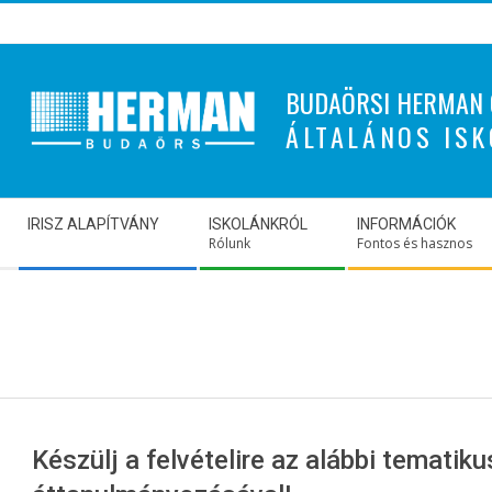
Skip
to
content
BUDAÖRSI HERMAN 
ÁLTALÁNOS ISK
Secondary
IRISZ ALAPÍTVÁNY
ISKOLÁNKRÓL
INFORMÁCIÓK
Navigation
Rólunk
Fontos és hasznos
Menu
Készülj a felvételire az alábbi tematiku