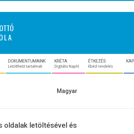
OTTÓ
OLA
DOKUMENTUMAINK
KRÉTA
ÉTKEZÉS
KA
Letölthető tartalmak
Digitális Napló
Ebéd rendelés
Magyar
s oldalak letöltésével és