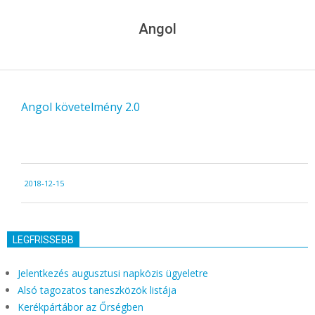
Menu
Angol
Angol követelmény 2.0
2018-
2018-12-15
12-
15
LEGFRISSEBB
Jelentkezés augusztusi napközis ügyeletre
Alsó tagozatos taneszközök listája
Kerékpártábor az Őrségben