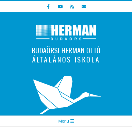
Skip
to
content
BUDAÖRSI HERMAN OTTÓ
ÁLTALÁNOS ISKOLA
Indulunk! Hamarosan újraindul oldalunk!
Secondary
Menu
Navigation