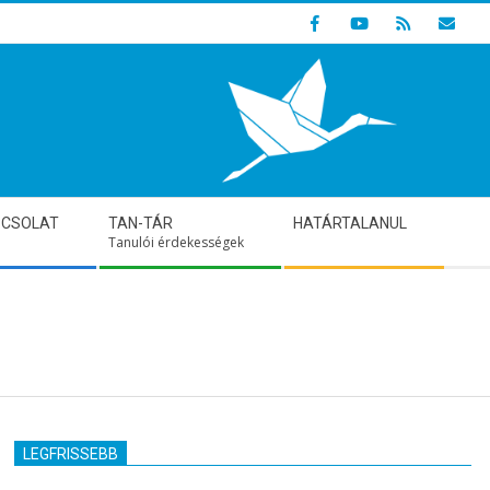
Indulunk! Hamarosan újraindul oldalunk!
PCSOLAT
TAN-TÁR
HATÁRTALANUL
Tanulói érdekességek
LEGFRISSEBB