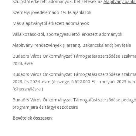
Szülőktől érkezett adományok, befizetések az
Alapítvány bankf
Személyi jövedelemadó 1% felajánlások
Más alapítványtól érkezett adományok
Vállalkozásoktól, sportegyesülettől érkezett adományok
Alapítványi rendezvények (Farsang, Bakancskaland) bevétele
Budaörs Város Önkormányzat Támogatási szerződése szakmai
2023. évre
Budaörs Város Önkormányzat Támogatási szerződése szakmai
2023. és 2024. évre (összege: 6.622.000 Ft – melyből 2023-ban
felhasználásra.)
Budaörs Város Önkormányzat Támogatási szerződése pedagógi
programjaira és tárgyi eszközeire
Bevételek összesen: