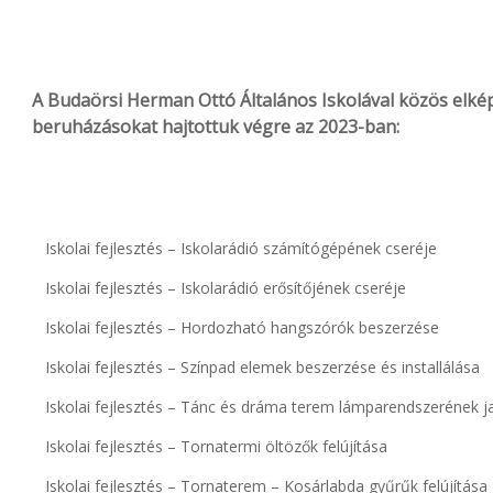
A Budaörsi Herman Ottó Általános Iskolával közös elk
beruházásokat hajtottuk végre az 2023-ban:
Iskolai fejlesztés – Iskolarádió számítógépének cseréje
Iskolai fejlesztés – Iskolarádió erősítőjének cseréje
Iskolai fejlesztés – Hordozható hangszórók beszerzése
Iskolai fejlesztés – Színpad elemek beszerzése és installálása
Iskolai fejlesztés – Tánc és dráma terem lámparendszerének j
Iskolai fejlesztés – Tornatermi öltözők felújítása
Iskolai fejlesztés – Tornaterem – Kosárlabda gyűrűk felújítása