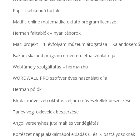
Papír zsebkendő tartók
Matific online matematika oktató program licensze
Herman falitablók – nyári táborok
Maci projekt – 1. évfolyam múzeumlátogatása – Kalandoserdő 
Bakancskaland program erdei területhasználat díja
Webtárhely szolgáltatás – herman.hu
WORDWALL PRO szoftver éves használati díja
Herman pólók
Iskolai művészeti oktatás céljára művészkellék beszerzése
Tanév végi oklevelek beszerzése
Angol versenyhez jutalmak és vendéglátás
Költészet napja alakalmából előadás 6. és 7. osztályosoknak