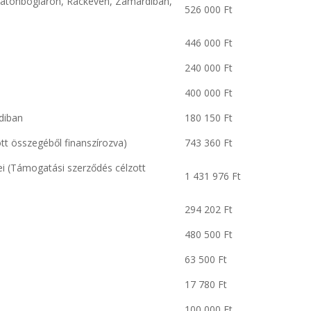
latonbogláron, Ráckevén, Zamárdiban,
526 000 Ft
446 000 Ft
240 000 Ft
400 000 Ft
diban
180 150 Ft
tt összegéből finanszírozva)
743 360 Ft
ei (Támogatási szerződés célzott
1 431 976 Ft
294 202 Ft
480 500 Ft
63 500 Ft
17 780 Ft
100 000 Ft