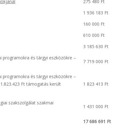
iókjánál
275 480 Ft
1 936 183 Ft
160 000 Ft
610 000 Ft
3 185 630 Ft
 programokra és tárgyi eszközökre –
7 719 000 Ft
 programokra és tárgyi eszközökre –
 1.823.423 Ft támogatás került
1 823 413 Ft
ai szakszolgálat szakmai
1 431 000 Ft
17 686 691 Ft