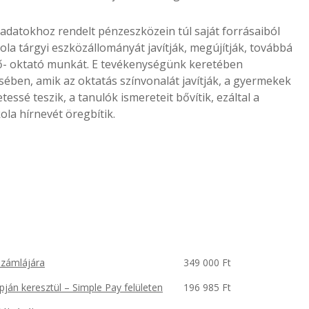
eladatokhoz rendelt pénzeszközein túl saját forrásaiból
la tárgyi eszközállományát javítják, megújítják, továbbá
ő- oktató munkát. E tevékenységünk keretében
ésében, amik az oktatás színvonalát javítják, a gyermekek
tessé teszik, a tanulók ismereteit bővítik, ezáltal a
ola hírnevét öregbítik.
zámlájára
349 000 Ft
pján keresztül – Simple Pay felületen
196 985 Ft