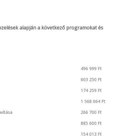
épzelések alapján a következő programokat és
496 999 Ft
603 250 Ft
174 259 Ft
1 568 064 Ft
avítása
266 700 Ft
885 600 Ft
154 013 Ft