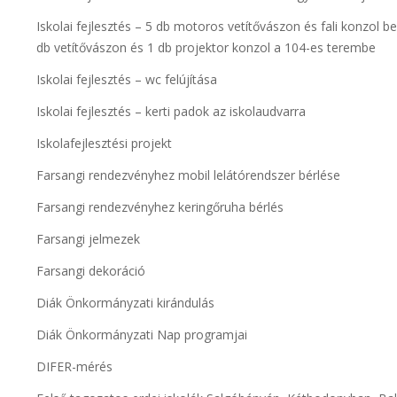
Iskolai fejlesztés – 5 db motoros vetítővászon és fali konzol b
db vetítővászon és 1 db projektor konzol a 104-es terembe
Iskolai fejlesztés – wc felújítása
Iskolai fejlesztés – kerti padok az iskolaudvarra
Iskolafejlesztési projekt
Farsangi rendezvényhez mobil lelátórendszer bérlése
Farsangi rendezvényhez keringőruha bérlés
Farsangi jelmezek
Farsangi dekoráció
Diák Önkormányzati kirándulás
Diák Önkormányzati Nap programjai
DIFER-mérés