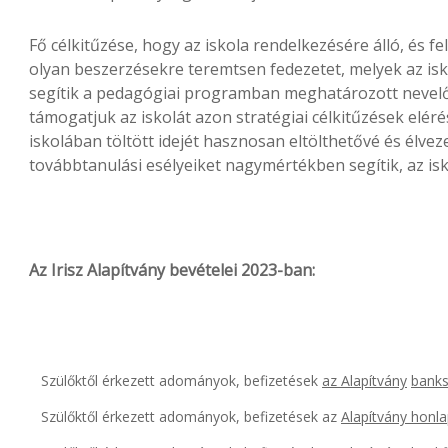
Fő célkitűzése, hogy az iskola rendelkezésére álló, és f
olyan beszerzésekre teremtsen fedezetet, melyek az isko
segítik a pedagógiai programban meghatározott nevel
támogatjuk az iskolát azon stratégiai célkitűzések elér
iskolában töltött idejét hasznosan eltölthetővé és élveze
továbbtanulási esélyeiket nagymértékben segítik, az isk
Az Irisz Alapítvány bevételei 2023-ban:
Szülőktől érkezett adományok, befizetések
az Alapítvány
banks
Szülőktől érkezett adományok, befizetések az
Alapítvány honla