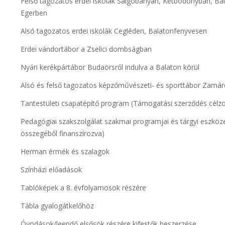
Felső tagozatos erdei iskolák Salgóbányán, Kétbodonyban, Ba
Egerben
Alsó tagozatos erdei iskolák Cegléden, Balatonfenyvesen
Erdei vándortábor a Zselici dombságban
Nyári kerékpártábor Budaörsről indulva a Balaton körül
Alsó és felső tagozatos képzőművészeti- és sporttábor Zamár
Tantestületi csapatépítő program (Támogatási szerződés célzo
Pedagógiai szakszolgálat szakmai programjai és tárgyi eszköz
összegéből finanszírozva)
Herman érmék és szalagok
Színházi előadások
Tablóképek a 8. évfolyamosok részére
Tábla gyalogátkelőhöz
Óvodások/leendő elsősök részére kifestők beszerzése