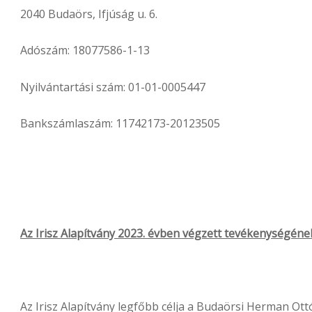
2040 Budaörs, Ifjúság u. 6.
Adószám: 18077586-1-13
Nyilvántartási szám: 01-01-0005447
Bankszámlaszám: 11742173-20123505
Az Irisz Alapítvány 2023. évben végzett tevékenységén
Az Irisz Alapítvány legfőbb célja a Budaörsi Herman Ott