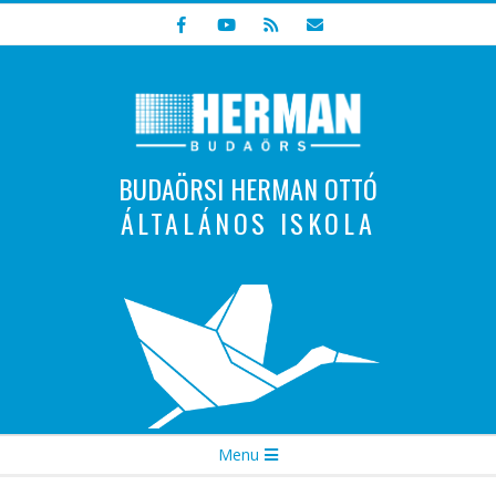
Skip
to
content
BUDAÖRSI HERMAN OTTÓ
ÁLTALÁNOS ISKOLA
Indulunk! Hamarosan újraindul oldalunk!
Secondary
Menu
Navigation