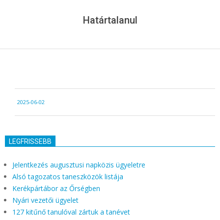
Menu
Határtalanul
2025-
2025-06-02
06-
02
LEGFRISSEBB
Jelentkezés augusztusi napközis ügyeletre
Alsó tagozatos taneszközök listája
Kerékpártábor az Őrségben
Nyári vezetői ügyelet
127 kitűnő tanulóval zártuk a tanévet