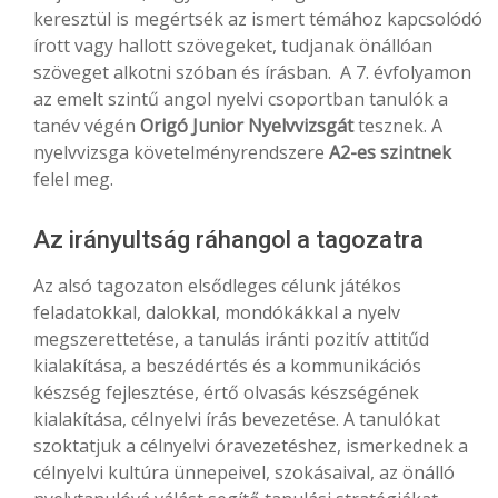
keresztül is megértsék az ismert témához kapcsolódó
írott vagy hallott szövegeket, tudjanak önállóan
szöveget alkotni szóban és írásban. A 7. évfolyamon
az emelt szintű angol nyelvi csoportban tanulók a
tanév végén
Origó Junior Nyelvvizsgát
tesznek. A
nyelvvizsga követelményrendszere
A2-es szintnek
felel meg.
Az irányultság ráhangol a tagozatra
Az alsó tagozaton elsődleges célunk játékos
feladatokkal, dalokkal, mondókákkal a nyelv
megszerettetése, a tanulás iránti pozitív attitűd
kialakítása, a beszédértés és a kommunikációs
készség fejlesztése, értő olvasás készségének
kialakítása, célnyelvi írás bevezetése. A tanulókat
szoktatjuk a célnyelvi óravezetéshez, ismerkednek a
célnyelvi kultúra ünnepeivel, szokásaival, az önálló