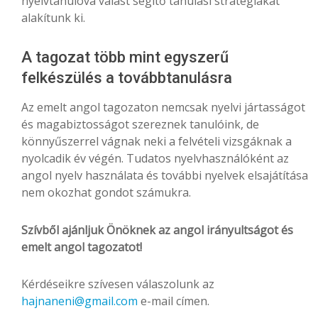
nyelvtanulóvá válást segítő tanulási stratégiákat
alakítunk ki.
A tagozat több mint egyszerű
felkészülés a továbbtanulásra
Az emelt angol tagozaton nemcsak nyelvi jártasságot
és magabiztosságot szereznek tanulóink, de
könnyűszerrel vágnak neki a felvételi vizsgáknak a
nyolcadik év végén. Tudatos nyelvhasználóként az
angol nyelv használata és további nyelvek elsajátítása
nem okozhat gondot számukra.
Szívből ajánljuk Önöknek az angol irányultságot és
emelt angol tagozatot!
Kérdéseikre szívesen válaszolunk az
hajnaneni@gmail.com
e-mail címen.