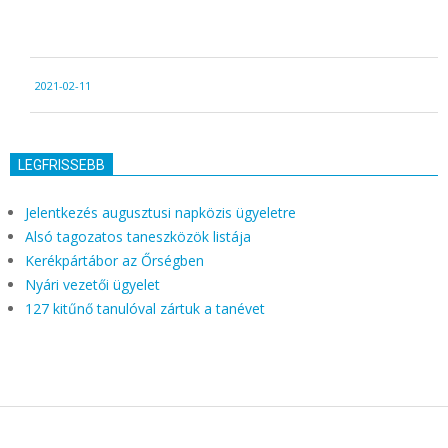
2021-
2021-02-11
02-
11
LEGFRISSEBB
Jelentkezés augusztusi napközis ügyeletre
Alsó tagozatos taneszközök listája
Kerékpártábor az Őrségben
Nyári vezetői ügyelet
127 kitűnő tanulóval zártuk a tanévet