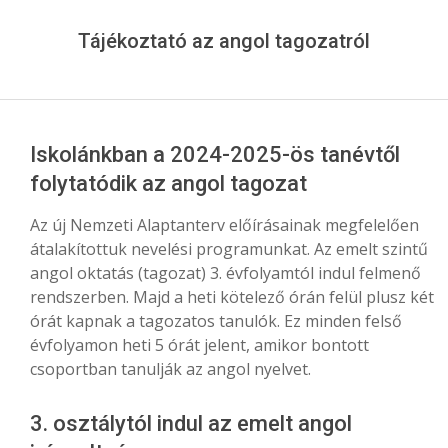
Menu
Tájékoztató az angol tagozatról
Iskolánkban a 2024-2025-ös tanévtől
folytatódik az angol tagozat
Az új Nemzeti Alaptanterv előírásainak megfelelően
átalakítottuk nevelési programunkat. Az emelt szintű
angol oktatás (tagozat) 3. évfolyamtól indul felmenő
rendszerben. Majd a heti kötelező órán felül plusz két
órát kapnak a tagozatos tanulók. Ez minden felső
évfolyamon heti 5 órát jelent, amikor bontott
csoportban tanulják az angol nyelvet.
3. osztálytól indul az emelt angol