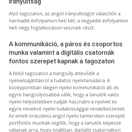
irányultság
Alsó tagozaton, az angol irányultságot választók a
harmadik évfolyamon heti két, a negyedik évfolyamon
heti négy foglalkozáson vesznek részt.
A kommunikáció, a páros és csoportos
munka valamint a digitális csatornák
fontos szerepet kapnak a tagozaton
A felső tagozaton a hangsúly áttevődik a
nyelvelsajátításról a tudatos nyelvtanulásra. A
középpontban idegen nyelvi kommunikáció áll, és
egyre hangsúlyosabbá válik, hogy a tanulók valós
nyelvi helyzetekben tudják használni a nyelvet és
egyre növekvő nyelvi tudatossággal rendelkezzenek.
Az emelt óraszámú angol nyelvi tantervben szereplő
portfoliós munkák segítik, hogy a tanulók képessé
váljanak arra, hogy önállóan, digitális csatornákon