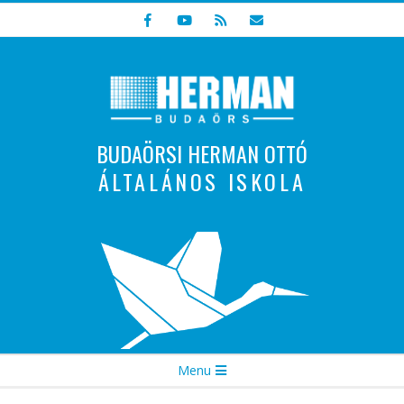
Skip
to
content
BUDAÖRSI HERMAN OTTÓ
ÁLTALÁNOS ISKOLA
Indulunk! Hamarosan újraindul oldalunk!
Secondary
Menu
Navigation