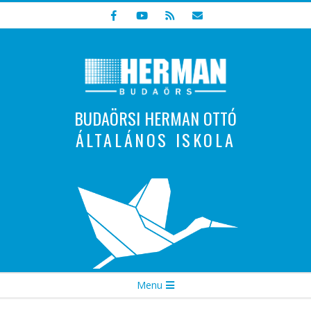
Skip
to
content
BUDAÖRSI HERMAN OTTÓ
ÁLTALÁNOS ISKOLA
Indulunk! Hamarosan újraindul oldalunk!
Secondary
Menu
Navigation