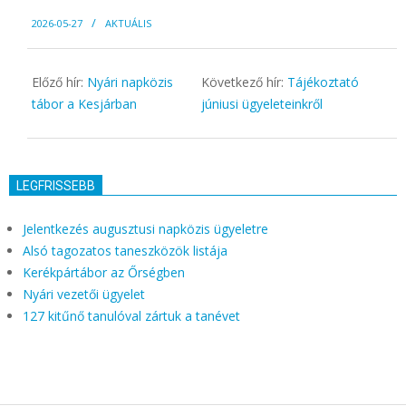
2026-
2026-05-27
AKTUÁLIS
05-
27
Előző hír:
Nyári napközis
Következő hír:
Tájékoztató
tábor a Kesjárban
júniusi ügyeleteinkről
LEGFRISSEBB
Jelentkezés augusztusi napközis ügyeletre
Alsó tagozatos taneszközök listája
Kerékpártábor az Őrségben
Nyári vezetői ügyelet
127 kitűnő tanulóval zártuk a tanévet