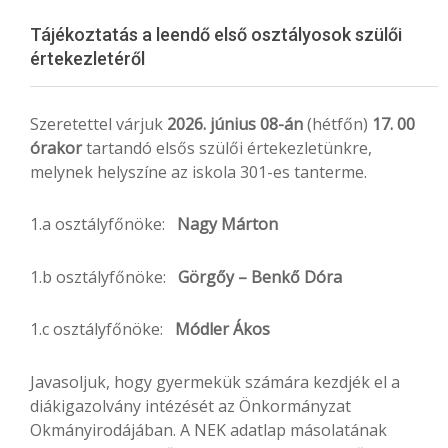
Menu
Tájékoztatás a leendő első osztályosok szülői
értekezletéről
Szeretettel várjuk
2026. június 08-án
(hétfőn)
17.
00
órakor
tartandó elsős szülői értekezletünkre,
melynek helyszíne az iskola 301-es tanterme.
1.a osztályfőnöke:
Nagy Márton
1.b osztályfőnöke:
Görgőy – Benkő Dóra
1.c osztályfőnöke:
Módler Ákos
Javasoljuk, hogy gyermekük számára kezdjék el a
diákigazolvány intézését az Önkormányzat
Okmányirodájában. A NEK adatlap másolatának