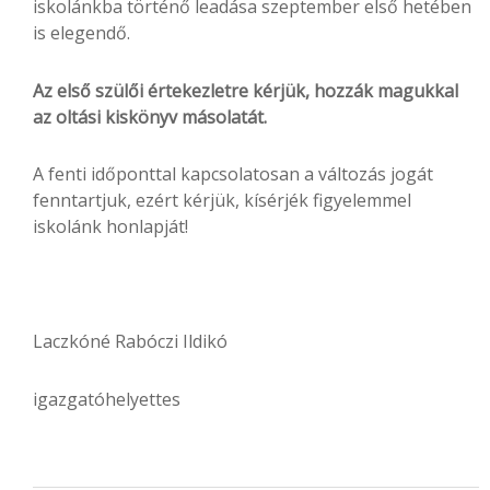
iskolánkba történő leadása szeptember első hetében
is elegendő.
Az első szülői értekezletre kérjük, hozzák magukkal
az o
ltási kiskönyv másolatát.
A fenti időponttal kapcsolatosan a változás jogát
fenntartjuk, ezért kérjük, kísérjék figyelemmel
iskolánk honlapját!
Laczkóné Rabóczi Ildikó
igazgatóhelyettes