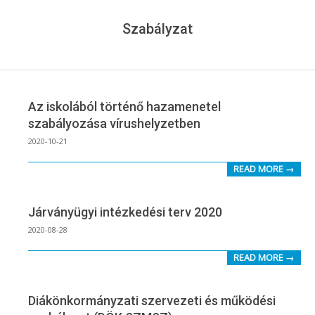
Menu
Szabályzat
Az iskolából történő hazamenetel
szabályozása vírushelyzetben
2020-
2020-10-21
10-
READ MORE →
21
Járványügyi intézkedési terv 2020
2020-
2020-08-28
08-
READ MORE →
28
Diákönkormányzati szervezeti és működési