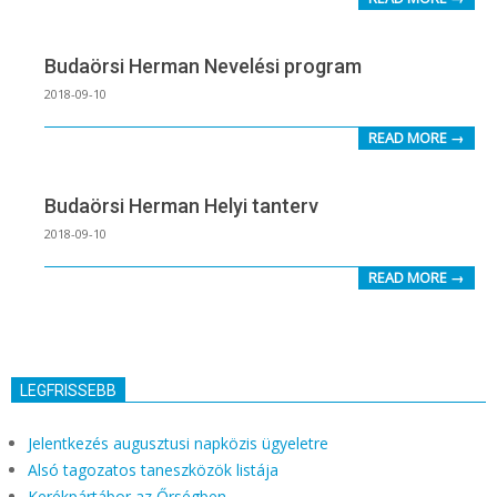
30
Budaörsi Herman Nevelési program
2018-
2018-09-10
09-
READ MORE →
10
Budaörsi Herman Helyi tanterv
2018-
2018-09-10
09-
READ MORE →
10
LEGFRISSEBB
Jelentkezés augusztusi napközis ügyeletre
Alsó tagozatos taneszközök listája
Kerékpártábor az Őrségben