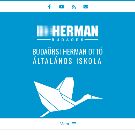
Skip
to
content
BUDAÖRSI HERMAN OTTÓ
ÁLTALÁNOS ISKOLA
Indulunk! Hamarosan újraindul oldalunk!
Secondary
Menu
Navigation