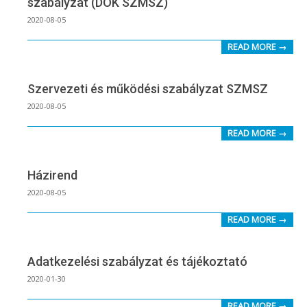
szabályzat (DÖK SZMSZ)
2020-
2020-08-05
08-
READ MORE →
05
Szervezeti és működési szabályzat SZMSZ
2020-
2020-08-05
08-
READ MORE →
05
Házirend
2020-
2020-08-05
08-
READ MORE →
05
Adatkezelési szabályzat és tájékoztató
2020-
2020-01-30
01-
READ MORE →