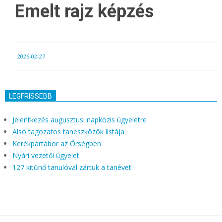
Emelt rajz képzés
2026-
2026-02-27
02-
27
LEGFRISSEBB
Jelentkezés augusztusi napközis ügyeletre
Alsó tagozatos taneszközök listája
Kerékpártábor az Őrségben
Nyári vezetői ügyelet
127 kitűnő tanulóval zártuk a tanévet