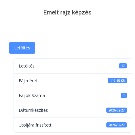
Menu
Emelt rajz képzés
Letöltés
Letöltés
17
Fájlméret
119.15 KB
Fájlok Száma
1
Dátumkészítés
2026-02-27
Utoljára frissített
2026-02-27