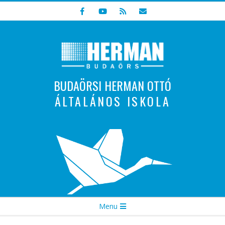
Skip
to
content
BUDAÖRSI HERMAN OTTÓ
ÁLTALÁNOS ISKOLA
Indulunk! Hamarosan újraindul oldalunk!
Secondary
Menu
Navigation