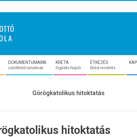
OTTÓ
OLA
DOKUMENTUMAINK
KRÉTA
ÉTKEZÉS
KA
Letölthető tartalmak
Digitális Napló
Ebéd rendelés
Görögkatolikus hitoktatás
ögkatolikus hitoktatás