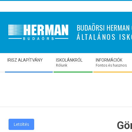
Skip
to
content
BUDAÖRSI HERMAN 
ÁLTALÁNOS ISK
Secondary
IRISZ ALAPÍTVÁNY
ISKOLÁNKRÓL
INFORMÁCIÓK
Navigation
Rólunk
Fontos és hasznos
Menu
Gör
Letöltés