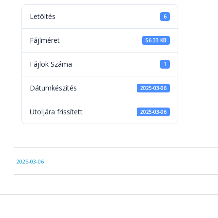
Letöltés
6
Fájlméret
56.33 KB
Fájlok Száma
1
Dátumkészítés
2025-03-06
Utoljára frissített
2025-03-06
2025-
2025-03-06
03-
06