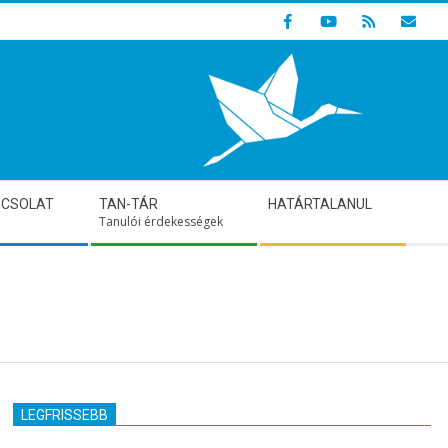
Indulunk! Hamarosan újraindul oldalunk!
PCSOLAT
TAN-TÁR
HATÁRTALANUL
Tanulói érdekességek
LEGFRISSEBB