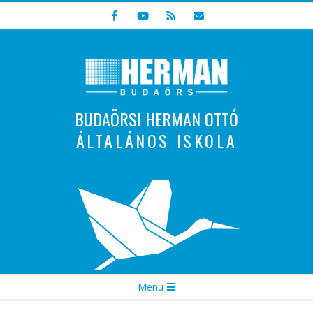
Skip
to
content
BUDAÖRSI HERMAN OTTÓ
ÁLTALÁNOS ISKOLA
Indulunk! Hamarosan újraindul oldalunk!
Secondary
Menu
Navigation