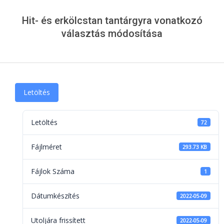
Menu
Hit- és erkölcstan tantárgyra vonatkozó
választás módosítása
Letöltés
Letöltés
72
Fájlméret
293.73 KB
Fájlok Száma
1
Dátumkészítés
2022-05-09
Utoljára frissített
2022-05-09