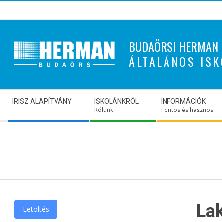
Skip
to
content
BUDAÖRSI HERMAN 
ÁLTALÁNOS ISK
Secondary
IRISZ ALAPÍTVÁNY
ISKOLÁNKRÓL
INFORMÁCIÓK
Navigation
Rólunk
Fontos és hasznos
Menu
La
Letöltés