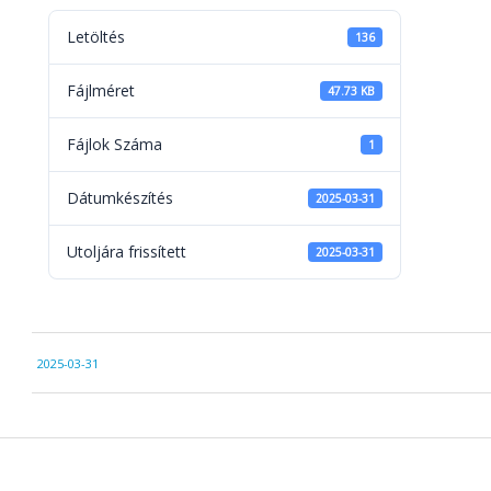
Letöltés
136
Fájlméret
47.73 KB
Fájlok Száma
1
Dátumkészítés
2025-03-31
Utoljára frissített
2025-03-31
2025-
2025-03-31
03-
31