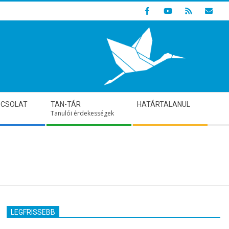
Indulunk! Hamarosan újraindul oldalunk!
PCSOLAT
TAN-TÁR
HATÁRTALANUL
Tanulói érdekességek
LEGFRISSEBB