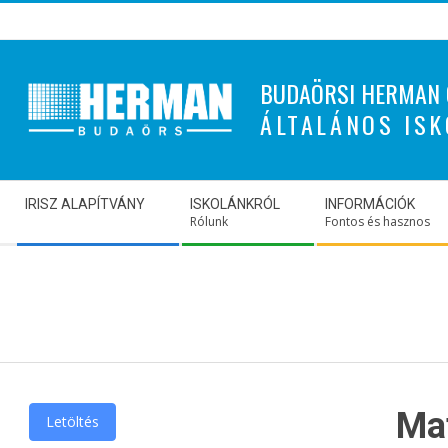
Skip
to
content
BUDAÖRSI HERMAN 
ÁLTALÁNOS ISK
Secondary
IRISZ ALAPÍTVÁNY
ISKOLÁNKRÓL
INFORMÁCIÓK
Navigation
Rólunk
Fontos és hasznos
Menu
Ma
Letöltés