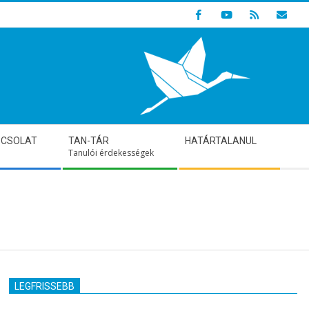
Indulunk! Hamarosan újraindul oldalunk!
PCSOLAT
TAN-TÁR
HATÁRTALANUL
Tanulói érdekességek
LEGFRISSEBB