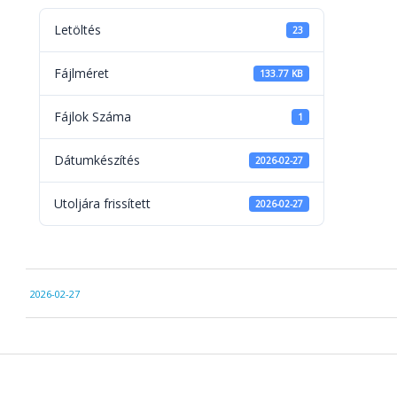
Letöltés
23
Fájlméret
133.77 KB
Fájlok Száma
1
Dátumkészítés
2026-02-27
Utoljára frissített
2026-02-27
2026-
2026-02-27
02-
27