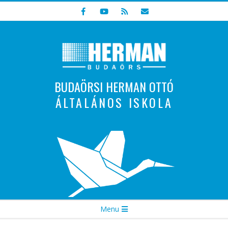
Skip
to
content
BUDAÖRSI HERMAN OTTÓ
ÁLTALÁNOS ISKOLA
Indulunk! Hamarosan újraindul oldalunk!
Secondary
Menu
Navigation