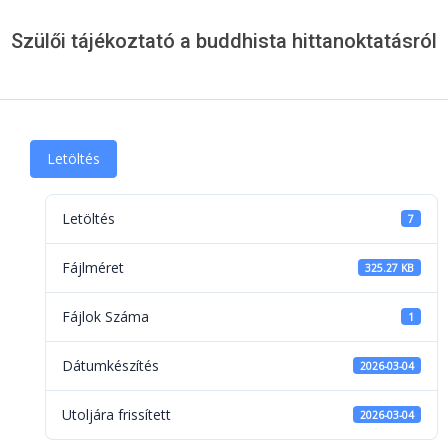
Menu
Szülői tájékoztató a buddhista hittanoktatásról
Letöltés
Letöltés
7
Fájlméret
325.27 KB
Fájlok Száma
1
Dátumkészítés
2026-03-04
Utoljára frissített
2026-03-04