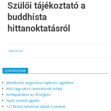
Szülői tájékoztató a
buddhista
hittanoktatásról
2026-
2026-03-04
03-
04
LEGFRISSEBB
Jelentkezés augusztusi napközis ügyeletre
Alsó tagozatos taneszközök listája
Kerékpártábor az Őrségben
Nyári vezetői ügyelet
127 kitűnő tanulóval zártuk a tanévet