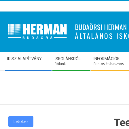
Skip
to
content
BUDAÖRSI HERMAN 
ÁLTALÁNOS ISK
Secondary
IRISZ ALAPÍTVÁNY
ISKOLÁNKRÓL
INFORMÁCIÓK
Navigation
Rólunk
Fontos és hasznos
Menu
Te
Letöltés