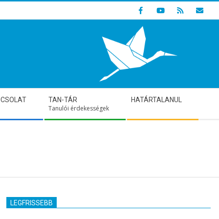
Indulunk! Hamarosan újraindul oldalunk!
PCSOLAT
TAN-TÁR
HATÁRTALANUL
Tanulói érdekességek
LEGFRISSEBB