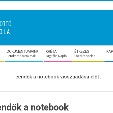
OTTÓ
OLA
DOKUMENTUMAINK
KRÉTA
ÉTKEZÉS
KA
Letölthető tartalmak
Digitális Napló
Ebéd rendelés
Teendők a notebook visszaadása előtt
endők a notebook