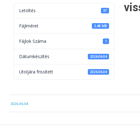
vis
Letöltés
37
Fájlméret
2.48 MB
Fájlok Száma
1
Dátumkészítés
2026-06-04
Utoljára frissített
2026-06-04
2026-
2026-06-04
06-
04