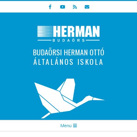
Skip
to
content
BUDAÖRSI HERMAN OTTÓ
ÁLTALÁNOS ISKOLA
Indulunk! Hamarosan újraindul oldalunk!
Secondary
Menu
Navigation