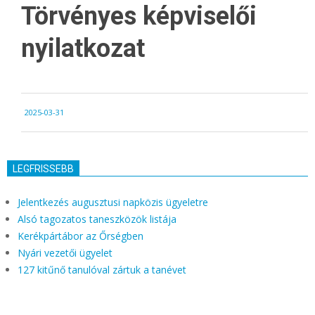
Törvényes képviselői
nyilatkozat
2025-
2025-03-31
03-
31
LEGFRISSEBB
Jelentkezés augusztusi napközis ügyeletre
Alsó tagozatos taneszközök listája
Kerékpártábor az Őrségben
Nyári vezetői ügyelet
127 kitűnő tanulóval zártuk a tanévet