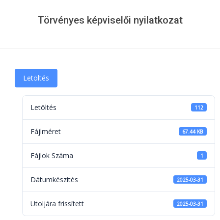
Menu
Törvényes képviselői nyilatkozat
Letöltés
Letöltés
112
Fájlméret
67.44 KB
Fájlok Száma
1
Dátumkészítés
2025-03-31
Utoljára frissített
2025-03-31