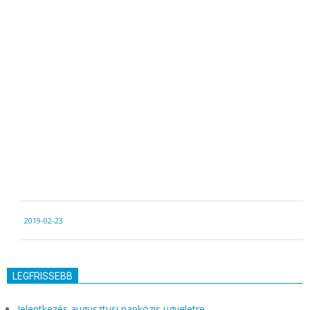
2019-
2019-02-23
02-
23
LEGFRISSEBB
Jelentkezés augusztusi napközis ügyeletre