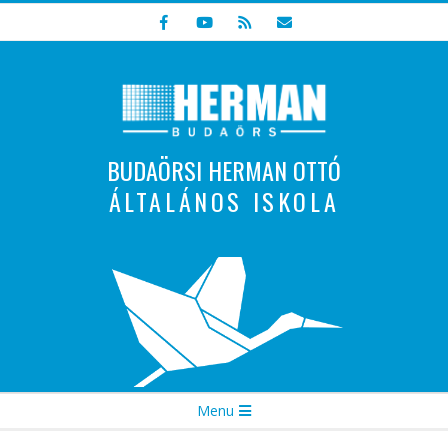
Skip
to
content
BUDAÖRSI HERMAN OTTÓ
ÁLTALÁNOS ISKOLA
Indulunk! Hamarosan újraindul oldalunk!
Secondary
Menu
Navigation