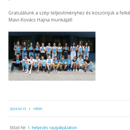
Gratulálunk a szép teljesítményhez és köszönjük a felk
Mavi-Kovács Hajna munkáját!
2024-
2024-06-13
HÍREK
06-
13
Előző hír:
1. helyezés rajzpályázaton