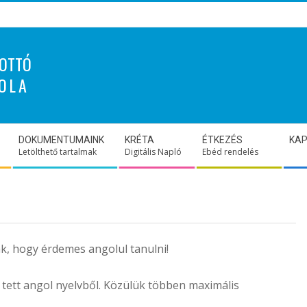
OTTÓ
OLA
DOKUMENTUMAINK
KRÉTA
ÉTKEZÉS
KA
Letölthető tartalmak
Digitális Napló
Ebéd rendelés
ák, hogy érdemes angolul tanulni!
tett angol nyelvből. Közülük többen maximális