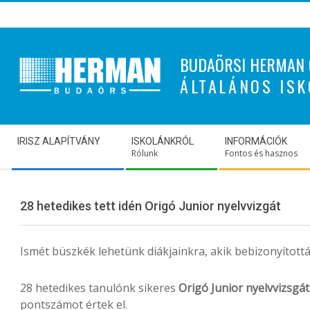
Skip
to
content
BUDAÖRSI HERMAN 
ÁLTALÁNOS ISK
Secondary
IRISZ ALAPÍTVÁNY
ISKOLÁNKRÓL
INFORMÁCIÓK
Navigation
Rólunk
Fontos és hasznos
Menu
28 hetedikes tett idén Origó Junior nyelvvizgát
Ismét büszkék lehetünk diákjainkra, akik bebizonyított
28 hetedikes tanulónk sikeres
Origó Junior nyelvvizsgát
pontszámot értek el.