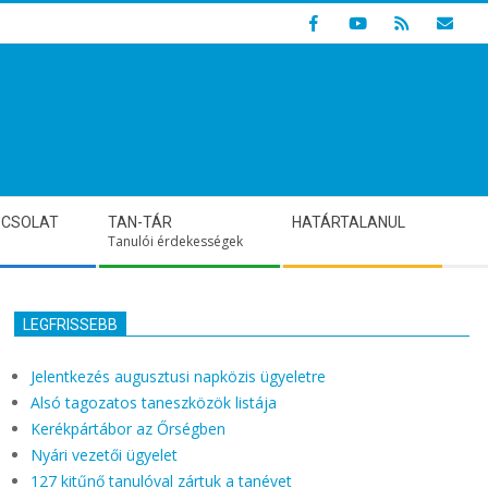
Indulunk! Hamarosan újraindul oldalunk!
PCSOLAT
TAN-TÁR
HATÁRTALANUL
Tanulói érdekességek
LEGFRISSEBB
Jelentkezés augusztusi napközis ügyeletre
Alsó tagozatos taneszközök listája
Kerékpártábor az Őrségben
Nyári vezetői ügyelet
127 kitűnő tanulóval zártuk a tanévet