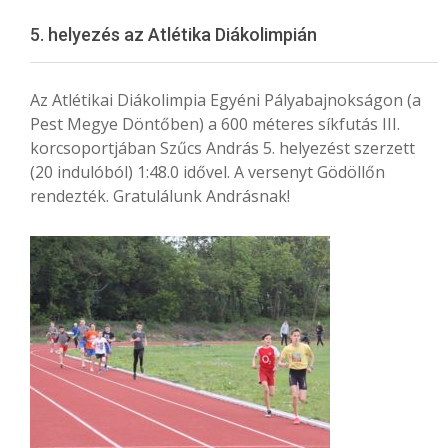
Menu
5. helyezés az Atlétika Diákolimpián
Az Atlétikai Diákolimpia Egyéni Pályabajnokságon (a
Pest Megye Döntőben) a 600 méteres síkfutás III.
korcsoportjában Szűcs András 5. helyezést szerzett
(20 indulóból) 1:48.0 idővel. A versenyt Gödöllőn
rendezték. Gratulálunk Andrásnak!