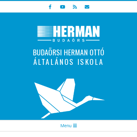
Skip
to
content
BUDAÖRSI HERMAN OTTÓ
ÁLTALÁNOS ISKOLA
Indulunk! Hamarosan újraindul oldalunk!
Secondary
Menu
Navigation