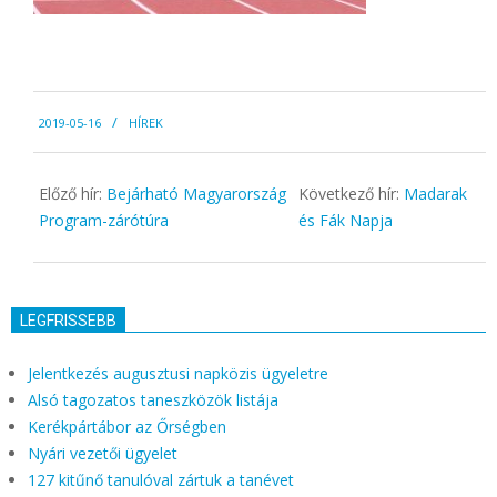
2019-
2019-05-16
HÍREK
05-
16
Előző hír:
Bejárható Magyarország
Következő hír:
Madarak
Program-zárótúra
és Fák Napja
LEGFRISSEBB
Jelentkezés augusztusi napközis ügyeletre
Alsó tagozatos taneszközök listája
Kerékpártábor az Őrségben
Nyári vezetői ügyelet
127 kitűnő tanulóval zártuk a tanévet