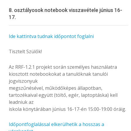
Menu
8. osztályosok notebook visszavétele június 16-
17.
Ide kattintva tudnak időpontot foglalni
Tisztelt Szülők!
Az RRF-1.2.1 projekt során személyes használatra
kiosztott notebookokat a tanulóknak tanulói
jogviszonyuk
megszűnésével, működőképes állapotban,
tartozékaival együtt (töltő, egér, laptoptáska) kell
leadniuk az
iskola könytárában június 16-17-én 15:00-19:00 óráig.
Időpontfoglalással elkerülhetik a hosszas a