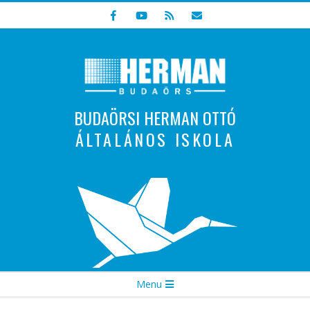
Skip
to
content
BUDAÖRSI HERMAN OTTÓ
ÁLTALÁNOS ISKOLA
Indulunk! Hamarosan újraindul oldalunk!
Secondary
Menu
Navigation