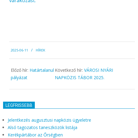
várakozást.
2025-
2025-06-11
HÍREK
06-
11
Előző hír:
Határtalanul
Következő hír:
VÁROSI NYÁRI
pályázat
NAPKÖZIS TÁBOR 2025.
LEGFRISSEBB
Jelentkezés augusztusi napközis ügyeletre
Alsó tagozatos taneszközök listája
Kerékpártábor az Őrségben