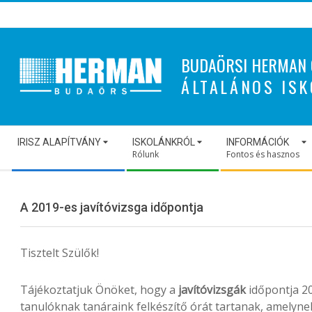
Skip
to
content
BUDAÖRSI HERMAN 
ÁLTALÁNOS ISK
Secondary
IRISZ ALAPÍTVÁNY
ISKOLÁNKRÓL
INFORMÁCIÓK
Navigation
Rólunk
Fontos és hasznos
Menu
A 2019-es javítóvizsga időpontja
Tisztelt Szülők!
Tájékoztatjuk Önöket, hogy a
javítóvizsgák
időpontja 20
tanulóknak tanáraink felkészítő órát tartanak, amelynek