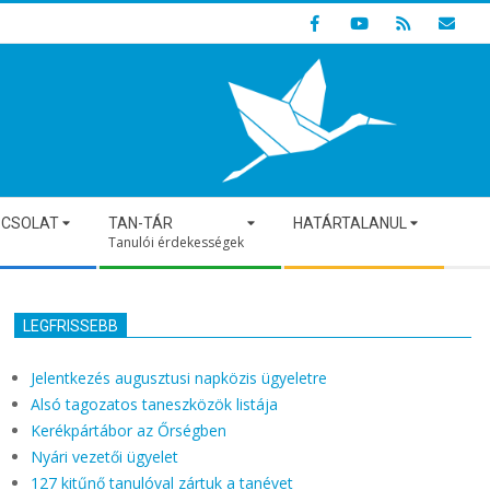
Indulunk! Hamarosan újraindul oldalunk!
PCSOLAT
TAN-TÁR
HATÁRTALANUL
Tanulói érdekességek
LEGFRISSEBB
Jelentkezés augusztusi napközis ügyeletre
Alsó tagozatos taneszközök listája
Kerékpártábor az Őrségben
Nyári vezetői ügyelet
127 kitűnő tanulóval zártuk a tanévet