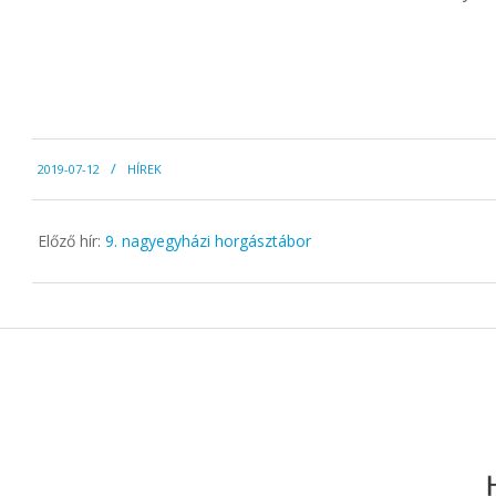
2019-
2019-07-12
HÍREK
07-
12
Előző hír:
9. nagyegyházi horgásztábor