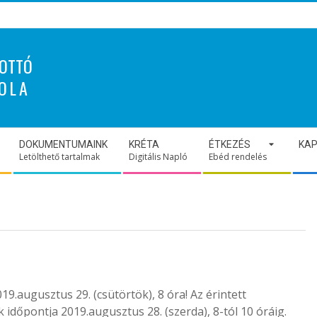
OTTÓ
OLA
DOKUMENTUMAINK
KRÉTA
ÉTKEZÉS
KA
Letölthető tartalmak
Digitális Napló
Ebéd rendelés
19.augusztus 29. (csütörtök), 8 óra! Az érintett
 időpontja 2019.augusztus 28. (szerda), 8-tól 10 óráig.