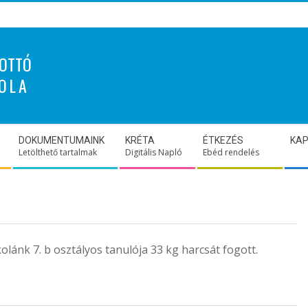
OTTÓ
OLA
DOKUMENTUMAINK
KRÉTA
ÉTKEZÉS
KA
Letölthető tartalmak
Digitális Napló
Ebéd rendelés
lánk 7. b osztályos tanulója 33 kg harcsát fogott.