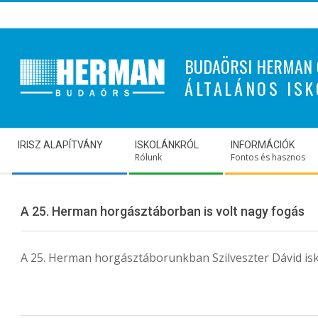
Skip
to
content
BUDAÖRSI HERMAN 
ÁLTALÁNOS ISK
Secondary
IRISZ ALAPÍTVÁNY
ISKOLÁNKRÓL
INFORMÁCIÓK
Navigation
Rólunk
Fontos és hasznos
Menu
A 25. Herman horgásztáborban is volt nagy fogás
A 25. Herman horgásztáborunkban Szilveszter Dávid isko