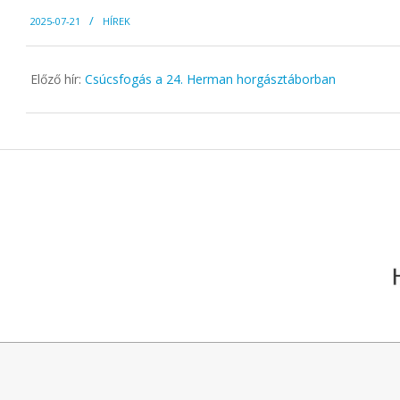
2025-
2025-07-21
HÍREK
07-
21
Előző hír:
Csúcsfogás a 24. Herman horgásztáborban