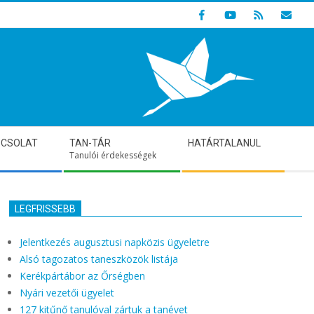
Indulunk! Hamarosan újraindul oldalunk!
PCSOLAT
TAN-TÁR
HATÁRTALANUL
Tanulói érdekességek
LEGFRISSEBB
Jelentkezés augusztusi napközis ügyeletre
Alsó tagozatos taneszközök listája
Kerékpártábor az Őrségben
Nyári vezetői ügyelet
127 kitűnő tanulóval zártuk a tanévet