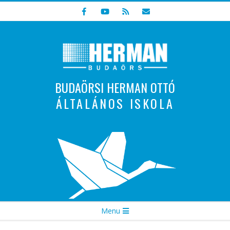
Skip
to
content
BUDAÖRSI HERMAN OTTÓ
ÁLTALÁNOS ISKOLA
Indulunk! Hamarosan újraindul oldalunk!
Secondary
Menu
Navigation