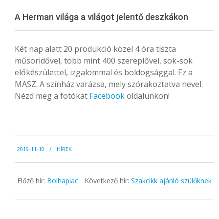
Menu
A Herman világa a világot jelentő deszkákon
Két nap alatt 20 produkció közel 4 óra tiszta
műsoridővel, több mint 400 szereplővel, sok-sok
előkészülettel, izgalommal és boldogsággal. Ez a
MASZ. A színház varázsa, mely szórakoztatva nevel.
Nézd meg a fotókat
Facebook
oldalunkon!
2019-
2019-11-10
HÍREK
11-
10
Előző hír:
Bolhapiac
Következő hír:
Szakcikk ajánló szülőknek