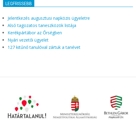
LEGFRISSEBB
Jelentkezés augusztusi napközis ügyeletre
Alsó tagozatos taneszközök listája
Kerékpártábor az Őrségben
Nyári vezetői ügyelet
127 kitűnő tanulóval zártuk a tanévet