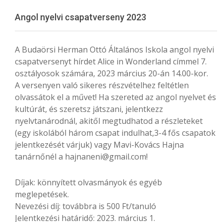
Menu
Angol nyelvi csapatverseny 2023
A Budaörsi Herman Ottó Általános Iskola angol nyelvi
csapatversenyt hírdet Alice in Wonderland címmel 7.
osztályosok számára, 2023 március 20-án 14.00-kor.
A versenyen való sikeres részvételhez feltétlen
olvassátok el a művet! Ha szereted az angol nyelvet és
kultúrát, és szeretsz játszani, jelentkezz
nyelvtanárodnál, akitől megtudhatod a részleteket
(egy iskolából három csapat indulhat,3-4 fős csapatok
jelentkezését várjuk) vagy Mavi-Kovács Hajna
tanárnőnél a hajnaneni@gmail.com!
Díjak: könnyített olvasmányok és egyéb
meglepetések.
Nevezési díj: továbbra is 500 Ft/tanuló
Jelentkezési határidő: 2023. március 1.