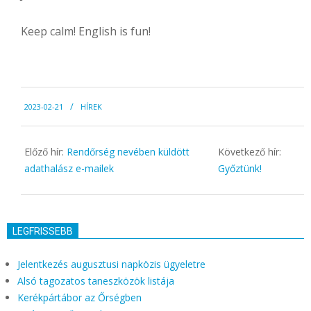
Keep calm! English is fun!
2023-
2023-02-21
HÍREK
02-
21
Előző hír:
Rendőrség nevében küldött
Következő hír:
adathalász e-mailek
Győztünk!
LEGFRISSEBB
Jelentkezés augusztusi napközis ügyeletre
Alsó tagozatos taneszközök listája
Kerékpártábor az Őrségben