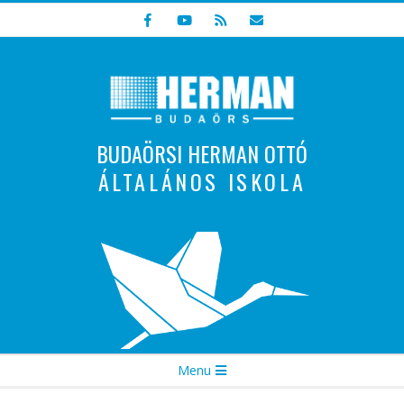
Skip
to
content
BUDAÖRSI HERMAN OTTÓ
ÁLTALÁNOS ISKOLA
Indulunk! Hamarosan újraindul oldalunk!
Secondary
Menu
Navigation