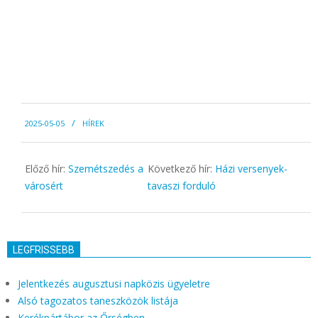
2025-
2025-05-05
HÍREK
05-
05
Előző hír:
Szemétszedés a
Következő hír:
Házi versenyek-
városért
tavaszi forduló
LEGFRISSEBB
Jelentkezés augusztusi napközis ügyeletre
Alsó tagozatos taneszközök listája
Kerékpártábor az Őrségben