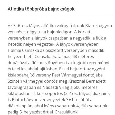
Menu
Atlétika többpróba bajnokságok
Az 5.-6. osztályos atlétika válogatottunk Biatorbágyon
vett részt négy tusa bajnokságon. A körzeti
versenyben a lányok csapatban a negyedik, a fiúk a
hetedik helyen végeztek. A lányok versenyében
Halmai Csinszka az összetett versenyben második
helyezett lett. Csinszka hatalmas, 48 méteres
dobásával a fiúk mezőnyében is a legjobb eredményt
érte el kislabdahajításban. Ezzel bejutott az egyéni
kislabdahajító verseny Pest Vármegyei döntőjébe.
Szintén vármegyei döntős még Krasznai Bernadett
távolugrásban és Nádasdi Virág a 600 méteres
síkfutásban. II. korcsoportos (3-4.osztályos) diákjaink
is Biatorbágyon versenyeztek 3+1 tusából a
diákolimpián, ahol leány csapatunk 4., fiú csapatunk
pedig 5. helyezést ért el. Gratulálunk!