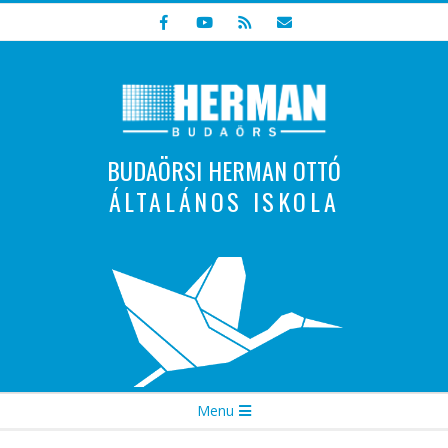
Skip
to
content
BUDAÖRSI HERMAN OTTÓ
ÁLTALÁNOS ISKOLA
Indulunk! Hamarosan újraindul oldalunk!
Secondary
Menu
Navigation