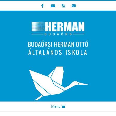
Skip
to
content
BUDAÖRSI HERMAN OTTÓ
ÁLTALÁNOS ISKOLA
Indulunk! Hamarosan újraindul oldalunk!
Secondary
Menu
Navigation