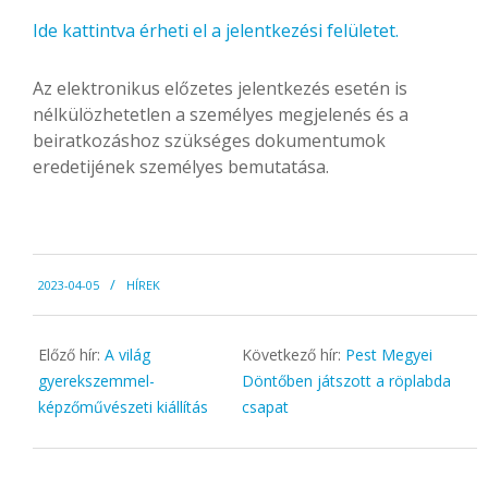
Ide kattintva érheti el a jelentkezési felületet.
Az elektronikus előzetes jelentkezés esetén is
nélkülözhetetlen a személyes megjelenés és a
beiratkozáshoz szükséges dokumentumok
eredetijének személyes bemutatása.
2023-
2023-04-05
HÍREK
04-
05
Előző hír:
A világ
Következő hír:
Pest Megyei
gyerekszemmel-
Döntőben játszott a röplabda
képzőművészeti kiállítás
csapat