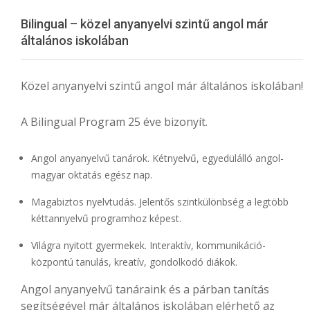
Menu
Bilingual – közel anyanyelvi szintű angol már
általános iskolában
Közel anyanyelvi szintű angol már általános iskolában!
A Bilingual Program 25 éve bizonyít.
Angol anyanyelvű tanárok. Kétnyelvű, egyedülálló angol-
magyar oktatás egész nap.
Magabiztos nyelvtudás. Jelentős szintkülönbség a legtöbb
kéttannyelvű programhoz képest.
Világra nyitott gyermekek. Interaktív, kommunikáció-
központú tanulás, kreatív, gondolkodó diákok.
Angol anyanyelvű tanáraink és a párban tanítás
segítségével már általános iskolában elérhető az