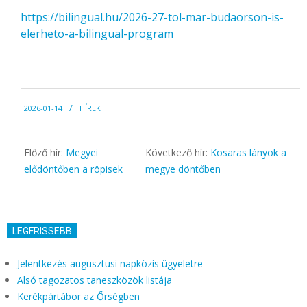
https://bilingual.hu/2026-27-tol-mar-budaorson-is-
elerheto-a-bilingual-program
2026-
2026-01-14
HÍREK
01-
14
Előző hír:
Megyei
Következő hír:
Kosaras lányok a
elődöntőben a röpisek
megye döntőben
LEGFRISSEBB
Jelentkezés augusztusi napközis ügyeletre
Alsó tagozatos taneszközök listája
Kerékpártábor az Őrségben