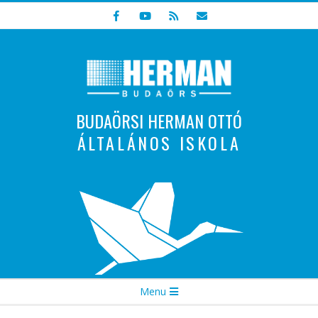
Skip
to
content
BUDAÖRSI HERMAN OTTÓ
ÁLTALÁNOS ISKOLA
Indulunk! Hamarosan újraindul oldalunk!
Secondary
Menu
Navigation