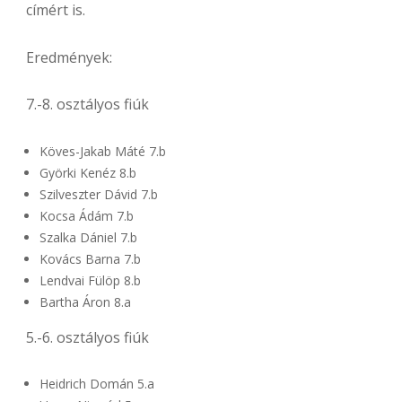
címért is.
Eredmények:
7.-8. osztályos fiúk
Köves-Jakab Máté 7.b
Györki Kenéz 8.b
Szilveszter Dávid 7.b
Kocsa Ádám 7.b
Szalka Dániel 7.b
Kovács Barna 7.b
Lendvai Fülöp 8.b
Bartha Áron 8.a
5.-6. osztályos fiúk
Heidrich Domán 5.a