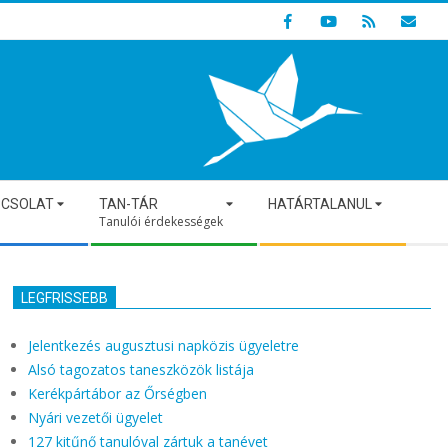
Indulunk! Hamarosan újraindul oldalunk!
PCSOLAT
TAN-TÁR
HATÁRTALANUL
Tanulói érdekességek
LEGFRISSEBB
Jelentkezés augusztusi napközis ügyeletre
Alsó tagozatos taneszközök listája
Kerékpártábor az Őrségben
Nyári vezetői ügyelet
127 kitűnő tanulóval zártuk a tanévet