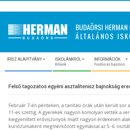
Skip
to
content
BUDAÖRSI HERMAN 
ÁLTALÁNOS ISK
Secondary
IRISZ ALAPÍTVÁNY
ISKOLÁNKRÓL
INFORMÁCIÓK
Navigation
Rólunk
Fontos és hasznos
Menu
Felső tagozatos egyéni asztalitenisz bajnokság er
Február 7-én pénteken, a tanítási órák után került sor 
11-es szettig. A gyerekek nagyon komolyan vették a ve
kiegyenlített erőviszonyok miatt nagyon érdekesen alaku
kuriózumaként megmérkőzött egymással az 5.-6. osztályo