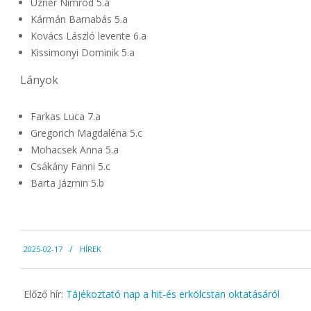
Uzner Nimród 5.a
Kármán Barnabás 5.a
Kovács László levente 6.a
Kissimonyi Dominik 5.a
Lányok
Farkas Luca 7.a
Gregorich Magdaléna 5.c
Mohacsek Anna 5.a
Csákány Fanni 5.c
Barta Jázmin 5.b
2025-
2025-02-17
HÍREK
02-
17
Előző hír:
Tájékoztató nap a hit-és erkölcstan oktatásáról