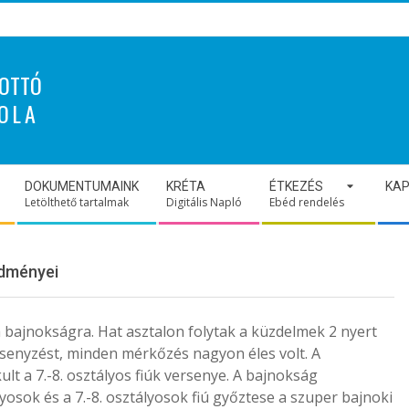
OTTÓ
OLA
DOKUMENTUMAINK
KRÉTA
ÉTKEZÉS
KA
Letölthető tartalmak
Digitális Napló
Ebéd rendelés
edményei
a bajnokságra. Hat asztalon folytak a küzdelmek 2 nyert
rsenyzést, minden mérkőzés nagyon éles volt. A
lt a 7.-8. osztályos fiúk versenye. A bajnokság
sok és a 7.-8. osztályosok fiú győztese a szuper bajnoki