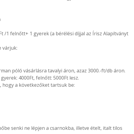
a
t /1 felnőtt+ 1 gyerek (a bérélési díjjal az Írisz Alapítványt
 várjuk:
man póló vásárlásra tavalyi áron, azaz 3000.-ft/db áron.
yerek: 4000Ft, felnőtt: 5000Ft lesz.
, hogy a következőket tartsuk be:
 senki ne lépjen a csarnokba, illetve ételt, italt tilos