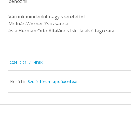
behozni!
Várunk mindenkit nagy szeretettel:
Molnár-Werner Zsuzsanna
és a Herman Ottó Általános Iskola alsó tagozata
2024-
2024-10-09
HÍREK
10-
09
Előző hír:
Szülői fórum új időpontban