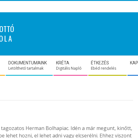
OTTÓ
OLA
DOKUMENTUMAINK
KRÉTA
ÉTKEZÉS
KA
Letölthető tartalmak
Digitális Napló
Ebéd rendelés
agozatos Herman Bolhapiac. Idén a már megunt, kinőtt,
 be lehet hozni, el lehet adni vagy elcserélni. Ehhez viszont