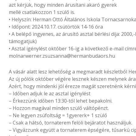
azt kérjük, hogy minden árusítani akaró gyerek
mellé csatlakozzon 1 szülő is.
• Helyszín: Herman Ottó Általános Iskola Tornacsarnok
• Időpont: 2024.10.17. csütörtök 14-16 óra
• A belépő ingyenes, az árusító asztal bérlési díja: 2000,-F
támogatjuk)
• Asztal igénylést október 16-ig a következő e-mail címre
molnarwerner.zsuzsanna@hermanbudaors.hu
A vásár alatt lesz lehetőség a megmaradt készletből Her
Az új pólók október végére lesznek készen melynek ára g
Azért, hogy mindenki jól érezze magát szeretnénk kérni
– Időben adjuk le az asztal igénylést
– Érkezzünk időben 13:30-tól lehet bepakolni.
– Hozzon magával minden szülő váltópénzt.
– Ne legyen zsúfoltság = 1gyererk+ 1 szülő
– Csak a hátsó, tornaterem felöli bejáratot használjuk.
– Vigyázzunk együtt a tornaterem épségére, tűsarkú cipőbe