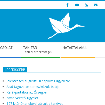
Indulunk! Hamarosan újraindul oldalunk!
PCSOLAT
TAN-TÁR
HATÁRTALANUL
Tanulói érdekességek
LEGFRISSEBB
Jelentkezés augusztusi napközis ügyeletre
Alsó tagozatos taneszközök listája
Kerékpártábor az Őrségben
Nyári vezetői ügyelet
127 kitűnő tanulóval zártuk a tanévet