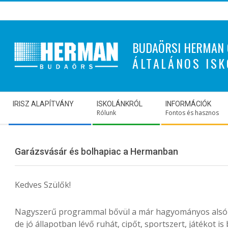
Skip
to
content
BUDAÖRSI HERMAN 
ÁLTALÁNOS ISK
Secondary
IRISZ ALAPÍTVÁNY
ISKOLÁNKRÓL
INFORMÁCIÓK
Navigation
Rólunk
Fontos és hasznos
Menu
Garázsvásár és bolhapiac a Hermanban
Kedves Szülők!
Nagyszerű programmal bővül a már hagyományos alsó t
de jó állapotban lévő ruhát, cipőt, sportszert, játékot is