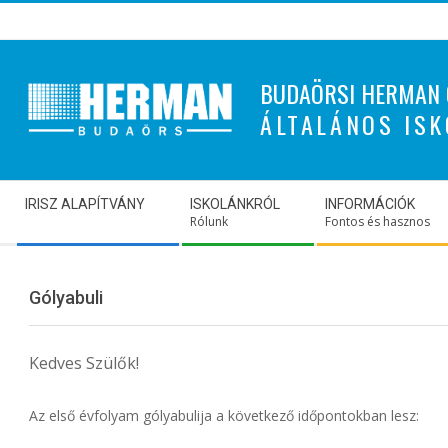
Skip
to
content
BUDAÖRSI HERMAN 
ÁLTALÁNOS ISK
Secondary
IRISZ ALAPÍTVÁNY
ISKOLÁNKRÓL
INFORMÁCIÓK
Navigation
Rólunk
Fontos és hasznos
Menu
Gólyabuli
Kedves Szülők!
Az első évfolyam gólyabulija a következő időpontokban lesz: