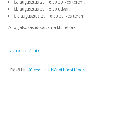
1.a
augusztus 28. 16.30 301-es terem,
1.b
augusztus 30. 15.30 udvar,
1. c
augusztus 29. 16.30 301-es terem.
A foglalkozás időtartama kb. fél óra.
2024-
2024-08-28
HÍREK
08-
28
Előző hír:
40 éves lett Nándi bácsi tábora