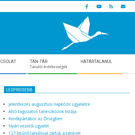
Indulunk! Hamarosan újraindul oldalunk!
PCSOLAT
TAN-TÁR
HATÁRTALANUL
Tanulói érdekességek
LEGFRISSEBB
Jelentkezés augusztusi napközis ügyeletre
Alsó tagozatos taneszközök listája
Kerékpártábor az Őrségben
Nyári vezetői ügyelet
127 kitűnő tanulóval zártuk a tanévet