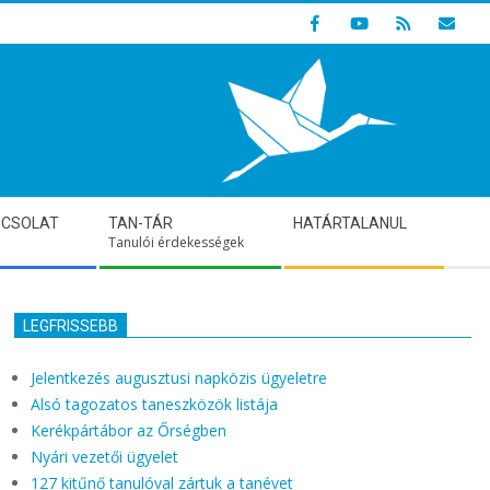
Indulunk! Hamarosan újraindul oldalunk!
PCSOLAT
TAN-TÁR
HATÁRTALANUL
Tanulói érdekességek
LEGFRISSEBB
Jelentkezés augusztusi napközis ügyeletre
Alsó tagozatos taneszközök listája
Kerékpártábor az Őrségben
Nyári vezetői ügyelet
127 kitűnő tanulóval zártuk a tanévet