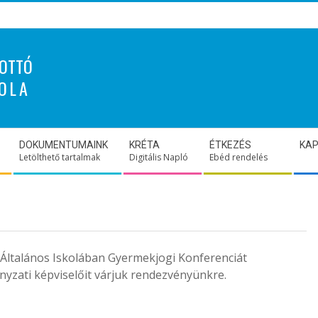
OTTÓ
OLA
DOKUMENTUMAINK
KRÉTA
ÉTKEZÉS
KA
Letölthető tartalmak
Digitális Napló
Ebéd rendelés
 Általános Iskolában Gyermekjogi Konferenciát
yzati képviselőit várjuk rendezvényünkre.