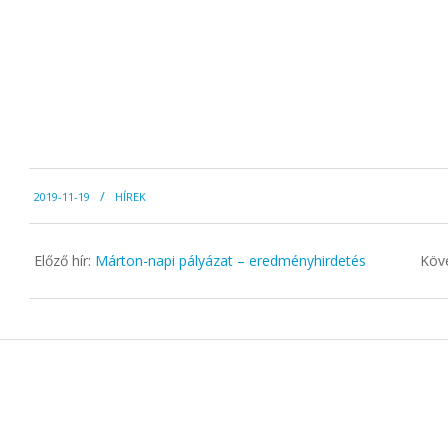
2019-
2019-11-19
HÍREK
11-
19
Előző hír:
Márton-napi pályázat – eredményhirdetés
Köve