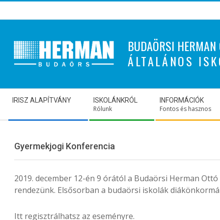
Skip
to
content
BUDAÖRSI HERMAN 
ÁLTALÁNOS ISK
Secondary
IRISZ ALAPÍTVÁNY
ISKOLÁNKRÓL
INFORMÁCIÓK
Navigation
Rólunk
Fontos és hasznos
Menu
Gyermekjogi Konferencia
2019. december 12-én 9 órától a Budaörsi Herman Ottó
rendezünk. Elsősorban a budaörsi iskolák diákönkormán
Itt regisztrálhatsz az eseményre.