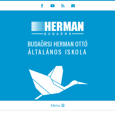
Skip
to
content
BUDAÖRSI HERMAN OTTÓ
ÁLTALÁNOS ISKOLA
Indulunk! Hamarosan újraindul oldalunk!
Secondary
Menu
Navigation