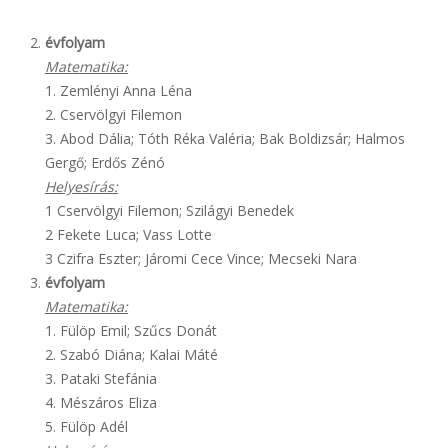
évfolyam
Matematika:
1. Zemlényi Anna Léna
2. Cservölgyi Filemon
3. Abod Dália; Tóth Réka Valéria; Bak Boldizsár; Halmos
Gergő; Erdős Zénó
Helyesírás:
1 Cservölgyi Filemon; Szilágyi Benedek
2 Fekete Luca; Vass Lotte
3 Czifra Eszter; Járomi Cece Vince; Mecseki Nara
évfolyam
Matematika:
1. Fülöp Emil; Szűcs Donát
2. Szabó Diána; Kalai Máté
3. Pataki Stefánia
4. Mészáros Eliza
5. Fülöp Adél