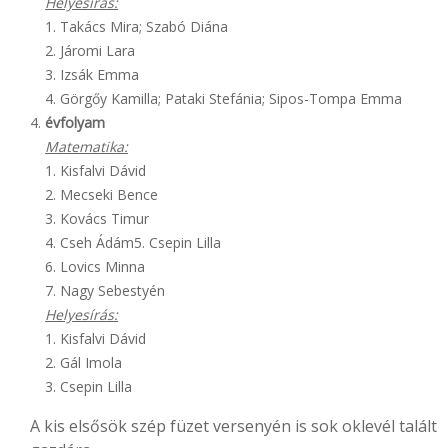
Helyesírás:
1. Takács Mira; Szabó Diána
2. Járomi Lara
3. Izsák Emma
4. Görgőy Kamilla; Pataki Stefánia; Sipos-Tompa Emma
évfolyam
Matematika:
1. Kisfalvi Dávid
2. Mecseki Bence
3. Kovács Timur
4. Cseh Ádám5. Csepin Lilla
6. Lovics Minna
7. Nagy Sebestyén
Helyesírás:
1. Kisfalvi Dávid
2. Gál Imola
3. Csepin Lilla
A kis elsősök szép füzet versenyén is sok oklevél talált