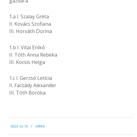
gazdára.
1.a I. Szalay Gréta
II. Kovács Szofiana
III. Horváth Dorina
1.b I. Vitai Enikő
II. Tóth Anna Rebeka
III. Kocsis Helga
1.c I. Gerzsó Letícia
II. Facsády Alexander
III. Tóth Boróka
2023-
2023-12-16
HÍREK
12-
16