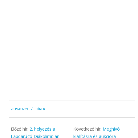
2019-
2019-03-29
HÍREK
03-
29
Előző hír:
2. helyezés a
Következő hír:
Meghívó
Labdarúgó Diákolimpián
kiállításra és aukcióra