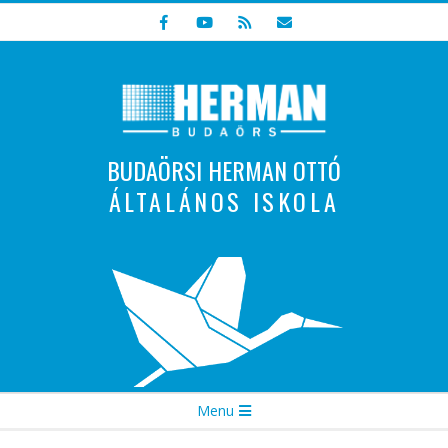
Skip
to
content
BUDAÖRSI HERMAN OTTÓ
ÁLTALÁNOS ISKOLA
Indulunk! Hamarosan újraindul oldalunk!
Secondary
Menu
Navigation