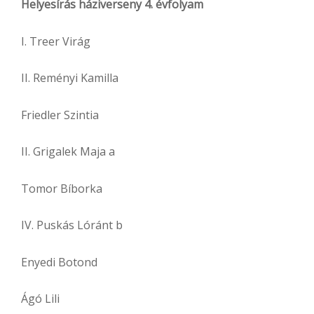
Helyesírás háziverseny 4. évfolyam
I. Treer Virág
II. Reményi Kamilla
Friedler Szintia
II. Grigalek Maja a
Tomor Bíborka
IV. Puskás Lóránt b
Enyedi Botond
Ágó Lili