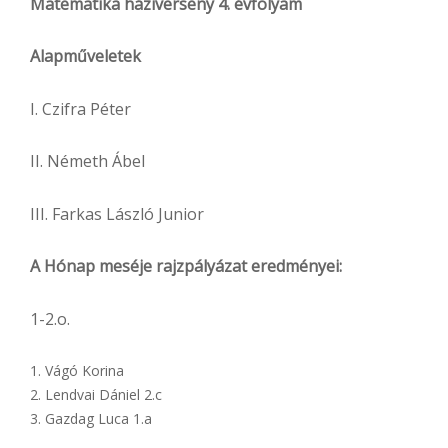
Matematika háziverseny 4. évfolyam
Alapműveletek
I. Czifra Péter
II. Németh Ábel
III. Farkas László Junior
A Hónap meséje rajzpályázat eredményei:
1-2.o.
Vágó Korina
Lendvai Dániel 2.c
Gazdag Luca 1.a