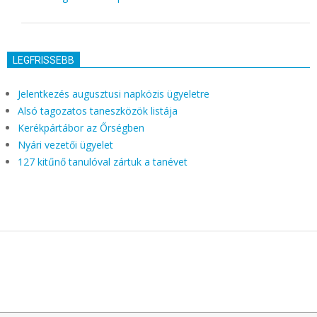
LEGFRISSEBB
Jelentkezés augusztusi napközis ügyeletre
Alsó tagozatos taneszközök listája
Kerékpártábor az Őrségben
Nyári vezetői ügyelet
127 kitűnő tanulóval zártuk a tanévet