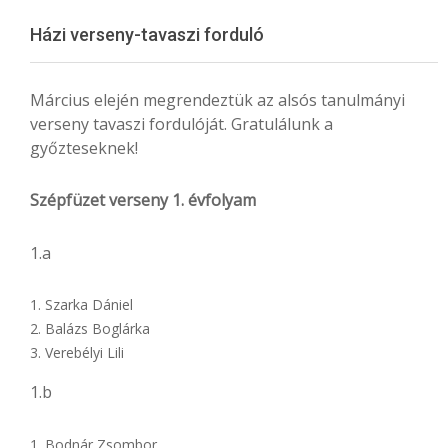
Menu
Házi verseny-tavaszi forduló
Március elején megrendeztük az alsós tanulmányi
verseny tavaszi fordulóját. Gratulálunk a
győzteseknek!
Szépfüzet verseny 1. évfolyam
1.a
Szarka Dániel
Balázs Boglárka
Verebélyi Lili
1.b
Bodnár Zsombor