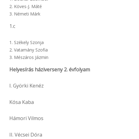
Köves-J. Máté
Németi Márk
1.c
Székely Szonja
Vatamány Szofia
Mészáros Jázmin
Helyesírás háziverseny 2. évfolyam
I. Györki Kenéz
Kósa Kaba
Hámori Vilmos
II. Vécsei Dóra