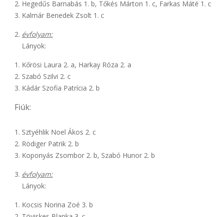
Hegedűs Barnabás 1. b, Tőkés Márton 1. c, Farkas Máté 1. c
Kalmár Benedek Zsolt 1. c
évfolyam:
Lányok:
Kőrösi Laura 2. a, Harkay Róza 2. a
Szabó Szilvi 2. c
Kádár Szofia Patrícia 2. b
Fiúk:
Sztyéhlik Noel Ákos 2. c
Rödiger Patrik 2. b
Koponyás Zsombor 2. b, Szabó Hunor 2. b
évfolyam:
Lányok:
Kocsis Norina Zoé 3. b
Töviskes Blanka 3. c