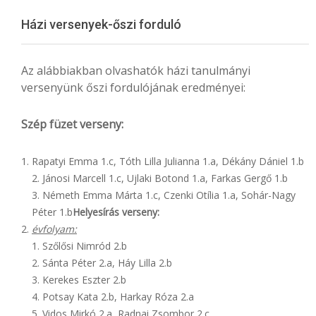
Menu
Házi versenyek-őszi forduló
Az alábbiakban olvashatók házi tanulmányi
versenyünk őszi fordulójának eredményei:
Szép füzet verseny:
Rapatyi Emma 1.c, Tóth Lilla Julianna 1.a, Dékány Dániel 1.b
2. Jánosi Marcell 1.c, Ujlaki Botond 1.a, Farkas Gergő 1.b
3. Németh Emma Márta 1.c, Czenki Otília 1.a, Sohár-Nagy
Péter 1.b
Helyesírás verseny:
évfolyam:
1. Szőlősi Nimród 2.b
2. Sánta Péter 2.a, Háy Lilla 2.b
3. Kerekes Eszter 2.b
4. Potsay Kata 2.b, Harkay Róza 2.a
5. Vidos Mirkó 2.a, Radnai Zsombor 2.c