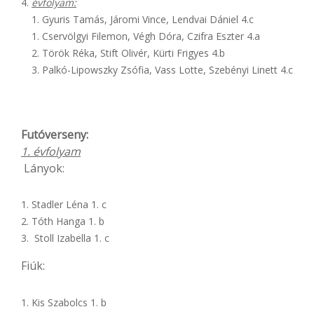
évfolyam:
1. Gyuris Tamás, Járomi Vince, Lendvai Dániel 4.c
1. Cservölgyi Filemon, Végh Dóra, Czifra Eszter 4.a
2. Török Réka, Stift Olivér, Kürti Frigyes 4.b
3. Palkó-Lipowszky Zsófia, Vass Lotte, Szebényi Linett 4.c
Futóverseny:
1. évfolyam
Lányok:
Stadler Léna 1. c
Tóth Hanga 1. b
Stoll Izabella 1. c
Fiúk:
Kis Szabolcs 1. b