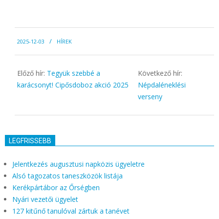
2025-
2025-12-03
HÍREK
12-
03
Előző hír:
Tegyük szebbé a
Következő hír:
karácsonyt! Cipősdoboz akció 2025
Népdaléneklési
verseny
LEGFRISSEBB
Jelentkezés augusztusi napközis ügyeletre
Alsó tagozatos taneszközök listája
Kerékpártábor az Őrségben
Nyári vezetői ügyelet
127 kitűnő tanulóval zártuk a tanévet