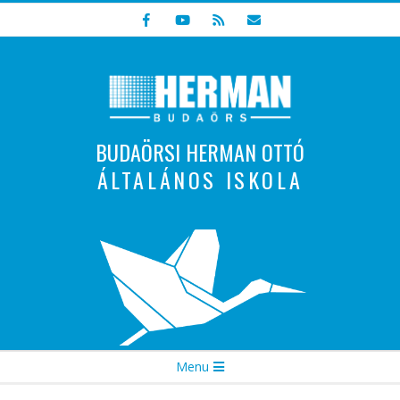
Skip
to
content
BUDAÖRSI HERMAN OTTÓ
ÁLTALÁNOS ISKOLA
Indulunk! Hamarosan újraindul oldalunk!
Secondary
Menu
Navigation