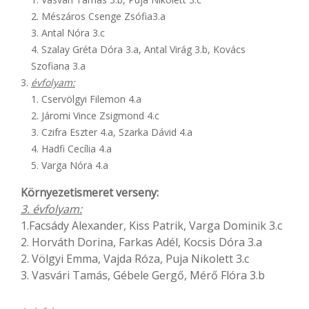
2. Mészáros Csenge Zsófia3.a
3. Antal Nóra 3.c
4. Szalay Gréta Dóra 3.a, Antal Virág 3.b, Kovács
Szofiana 3.a
évfolyam:
1. Cservölgyi Filemon 4.a
2. Járomi Vince Zsigmond 4.c
3. Czifra Eszter 4.a, Szarka Dávid 4.a
4. Hadfi Cecília 4.a
5. Varga Nóra 4.a
Környezetismeret verseny:
3. évfolyam:
1.Facsády Alexander, Kiss Patrik, Varga Dominik 3.c
2. Horváth Dorina, Farkas Adél, Kocsis Dóra 3.a
2. Völgyi Emma, Vajda Róza, Puja Nikolett 3.c
3. Vasvári Tamás, Gébele Gergő, Mérő Flóra 3.b