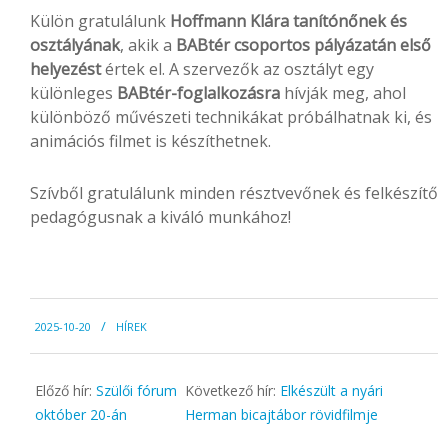
Külön gratulálunk
Hoffmann Klára tanítónőnek és
osztályának
, akik a
BABtér csoportos pályázatán első
helyezést
értek el. A szervezők az osztályt egy
különleges
BABtér-foglalkozásra
hívják meg, ahol
különböző művészeti technikákat próbálhatnak ki, és
animációs filmet is készíthetnek.
Szívből gratulálunk minden résztvevőnek és felkészítő
pedagógusnak a kiváló munkához!
2025-
2025-10-20
HÍREK
10-
20
Előző hír:
Szülői fórum
Következő hír:
Elkészült a nyári
október 20-án
Herman bicajtábor rövidfilmje