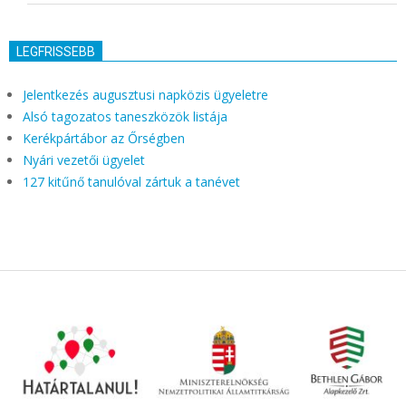
LEGFRISSEBB
Jelentkezés augusztusi napközis ügyeletre
Alsó tagozatos taneszközök listája
Kerékpártábor az Őrségben
Nyári vezetői ügyelet
127 kitűnő tanulóval zártuk a tanévet