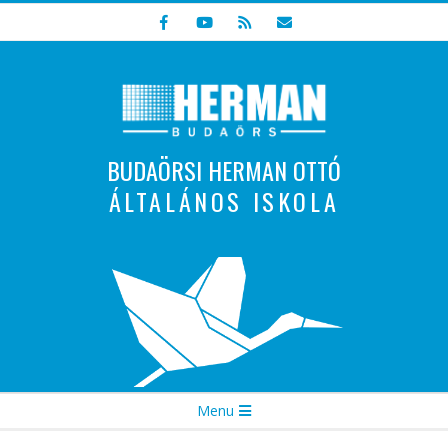
Skip
to
content
BUDAÖRSI HERMAN OTTÓ
ÁLTALÁNOS ISKOLA
Indulunk! Hamarosan újraindul oldalunk!
Secondary
Menu
Navigation