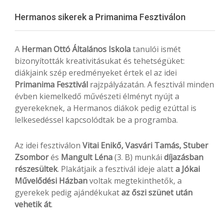
Menu
Hermanos sikerek a Primanima Fesztiválon
A
Herman Ottó Általános Iskola
tanulói ismét
bizonyították kreativitásukat és tehetségüket:
diákjaink szép eredményeket értek el az idei
Primanima Fesztivál
rajzpályázatán. A fesztivál minden
évben kiemelkedő művészeti élményt nyújt a
gyerekeknek, a Hermanos diákok pedig ezúttal is
lelkesedéssel kapcsolódtak be a programba.
Az idei fesztiválon
Vitai Enikő, Vasvári Tamás, Stuber
Zsombor
és
Mangult Léna
(3. B) munkái
díjazásban
részesültek
. Plakátjaik a fesztivál ideje alatt
a Jókai
Művelődési Házban
voltak megtekinthetők, a
gyerekek pedig ajándékukat
az őszi szünet után
vehetik át
.