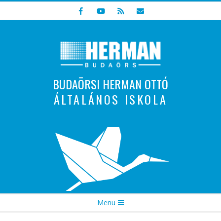
Skip
to
content
BUDAÖRSI HERMAN OTTÓ
ÁLTALÁNOS ISKOLA
Indulunk! Hamarosan újraindul oldalunk!
Secondary
Menu
Navigation