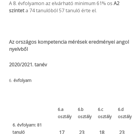
A 8. évfolyamon az elvárható minimum 61% os
A2
szintet
a 74 tanulóból 57 tanuló érte el.
Az országos kompetencia mérések eredményei angol
nyelvből
2020/2021. tanév
évfolyam
6.a
6.b
6.c
6.d
osztály
osztály
osztály
osztály
6. évfolyam: 81
17
23
18
23
tanuló