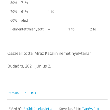
80% – 71%
70% – 61%
1 fő
60% – alatt
Felmentett/hiányzott
–
1 fő
2 fő
Összeállította: Mráz Katalin német nyelvtanár
Budaörs, 2021. június 2.
2021-
2021-06-10
HÍREK
06-
10
Előző hír:
Szülői értekezlet a
Következő hír:
Tanévzáró