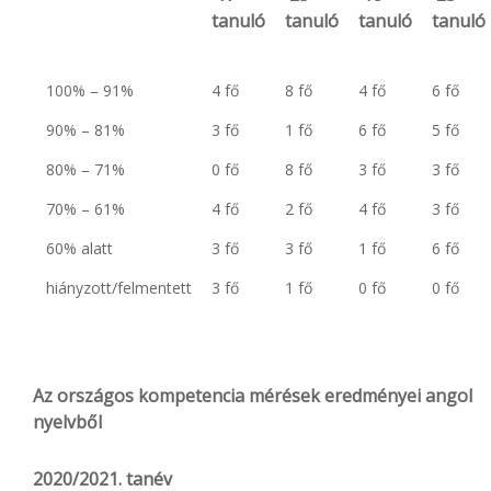
tanuló
tanuló
tanuló
tanuló
100% – 91%
4 fő
8 fő
4 fő
6 fő
90% – 81%
3 fő
1 fő
6 fő
5 fő
80% – 71%
0 fő
8 fő
3 fő
3 fő
70% – 61%
4 fő
2 fő
4 fő
3 fő
60% alatt
3 fő
3 fő
1 fő
6 fő
hiányzott/felmentett
3 fő
1 fő
0 fő
0 fő
Az országos kompetencia mérések eredményei angol
nyelvből
2020/2021. tanév