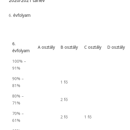
2020/2021 tanév
évfolyam
6.
A osztály
B osztály
C osztály
D osztály
évfolyam
100% –
91%
90% –
1 fő
81%
80% –
2 fő
71%
70% –
2 fő
1 fő
61%