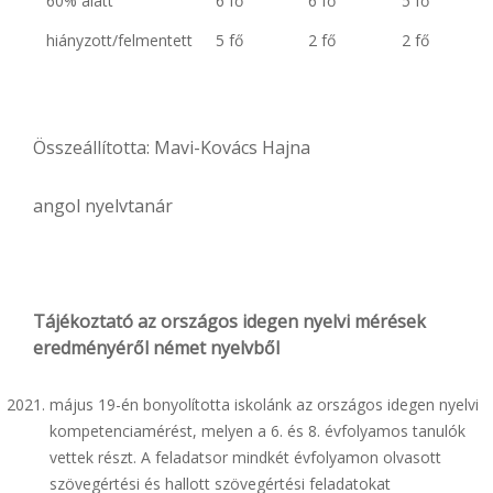
60% alatt
6 fő
6 fő
5 fő
hiányzott/felmentett
5 fő
2 fő
2 fő
Összeállította: Mavi-Kovács Hajna
angol nyelvtanár
Tájékoztató az országos idegen nyelvi mérések
eredményéről német nyelvből
május 19-én bonyolította iskolánk az országos idegen nyelvi
kompetenciamérést, melyen a 6. és 8. évfolyamos tanulók
vettek részt. A feladatsor mindkét évfolyamon olvasott
szövegértési és hallott szövegértési feladatokat