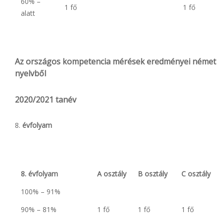
60% –
1 fő
1 fő
alatt
Az országos kompetencia mérések eredményei német
nyelvből
2020/2021 tanév
évfolyam
8. évfolyam
A osztály
B osztály
C osztály
100% – 91%
90% – 81%
1 fő
1 fő
1 fő