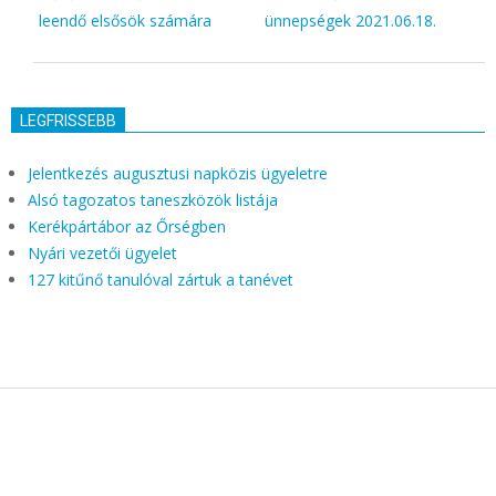
leendő elsősök számára
ünnepségek 2021.06.18.
LEGFRISSEBB
Jelentkezés augusztusi napközis ügyeletre
Alsó tagozatos taneszközök listája
Kerékpártábor az Őrségben
Nyári vezetői ügyelet
127 kitűnő tanulóval zártuk a tanévet