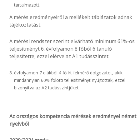
tartalmazott.
A mérés eredményeiről a mellékelt táblázatok adnak
tájékoztatást.
A mérési rendszer szerint elvárható minimum 61%-os
teljesítményt 6. évfolyamon 8 főből 6 tanuló
teljesítette, ezzel elérve az A1 tudásszintet.
évfolyamon 7 diákból 4 fő írt felmérő dolgozatot, akik
mindannyian 60% fölötti teljesítményt nyújtottak, ezzel
bizonyítva az A2 tudásszintjüket.
Az országos kompetencia mérések eredményei német
nyelvből