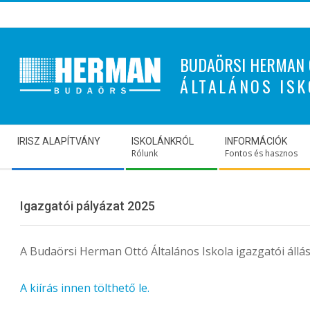
Skip
to
content
BUDAÖRSI HERMAN 
ÁLTALÁNOS ISK
Secondary
IRISZ ALAPÍTVÁNY
ISKOLÁNKRÓL
INFORMÁCIÓK
Navigation
Rólunk
Fontos és hasznos
Menu
Igazgatói pályázat 2025
A Budaörsi Herman Ottó Általános Iskola igazgatói állásh
A kiírás innen tölthető le.