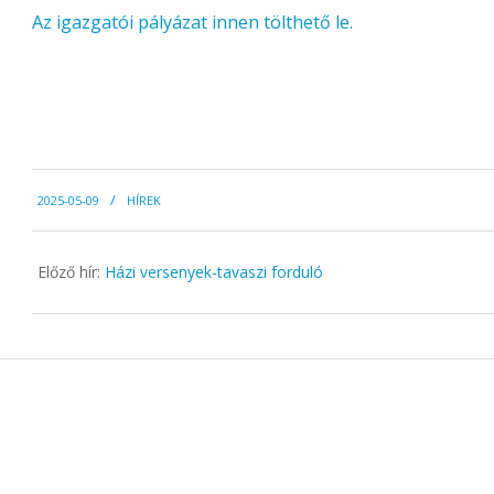
Az igazgatói pályázat innen tölthető le.
2025-
2025-05-09
HÍREK
05-
09
Előző hír:
Házi versenyek-tavaszi forduló