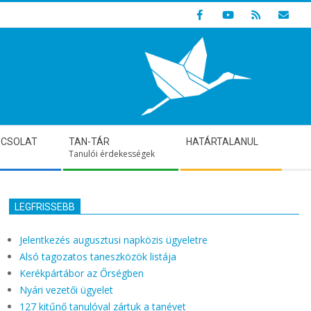
Indulunk! Hamarosan újraindul oldalunk!
PCSOLAT
TAN-TÁR
HATÁRTALANUL
Tanulói érdekességek
LEGFRISSEBB
Jelentkezés augusztusi napközis ügyeletre
Alsó tagozatos taneszközök listája
Kerékpártábor az Őrségben
Nyári vezetői ügyelet
127 kitűnő tanulóval zártuk a tanévet