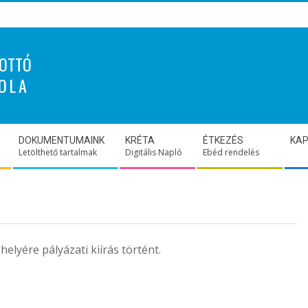
OTTÓ
OLA
DOKUMENTUMAINK
KRÉTA
ÉTKEZÉS
KA
Letölthető tartalmak
Digitális Napló
Ebéd rendelés
elyére pályázati kiírás történt.