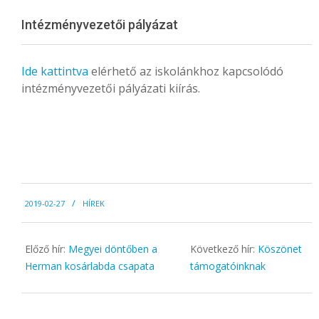
Menu
Intézményvezetői pályázat
Ide kattintva
elérhető az iskolánkhoz kapcsolódó
intézményvezetői pályázati kiírás.
2019-
2019-02-27
HÍREK
02-
27
Előző hír:
Megyei döntőben a
Következő hír:
Köszönet
Herman kosárlabda csapata
támogatóinknak