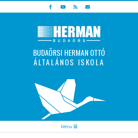
Skip
to
content
BUDAÖRSI HERMAN OTTÓ
ÁLTALÁNOS ISKOLA
Indulunk! Hamarosan újraindul oldalunk!
Secondary
Menu
Navigation