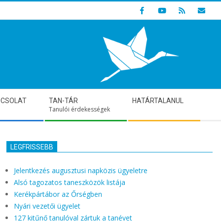
Indulunk! Hamarosan újraindul oldalunk!
PCSOLAT
TAN-TÁR
HATÁRTALANUL
Tanulói érdekességek
LEGFRISSEBB
Jelentkezés augusztusi napközis ügyeletre
Alsó tagozatos taneszközök listája
Kerékpártábor az Őrségben
Nyári vezetői ügyelet
127 kitűnő tanulóval zártuk a tanévet