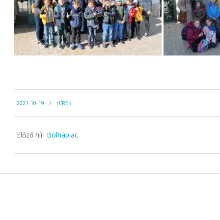
2021-
2021-10-19
HÍREK
10-
19
Előző hír:
Bolhapiac