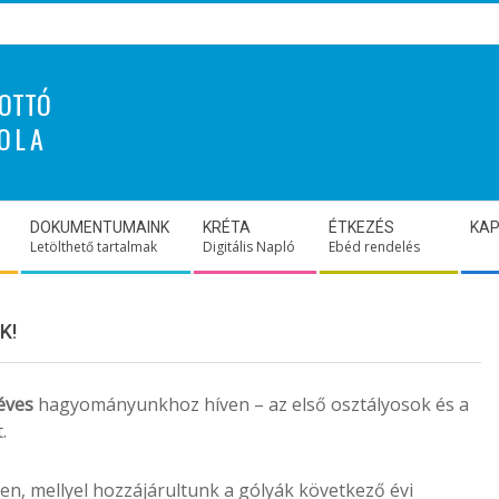
OTTÓ
OLA
DOKUMENTUMAINK
KRÉTA
ÉTKEZÉS
KA
Letölthető tartalmak
Digitális Napló
Ebéd rendelés
K!
éves
hagyományunkhoz híven – az első osztályosok és a
.
en, mellyel hozzájárultunk a gólyák következő évi