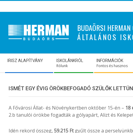
Skip
to
content
BUDAÖRSI HERMAN 
ÁLTALÁNOS ISK
Secondary
IRISZ ALAPÍTVÁNY
ISKOLÁNKRÓL
INFORMÁCIÓK
Navigation
Rólunk
Fontos és hasznos
Menu
ISMÉT EGY ÉVIG ÖRÖKBEFOGADÓ SZÜLŐK LETTÜN
A Fővárosi Állat- és Növénykertben október 15-én –
18 
2.b tanulói örökbe fogadták a gólyapárt, Alizt és Kelepet
Idén rekord összeg,
59.215 Ft
gyűlt össze a perselyünkb