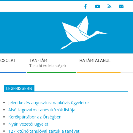
Indulunk! Hamarosan újraindul oldalunk!
PCSOLAT
TAN-TÁR
HATÁRTALANUL
Tanulói érdekességek
LEGFRISSEBB
Jelentkezés augusztusi napközis ügyeletre
Alsó tagozatos taneszközök listája
Kerékpártábor az Őrségben
Nyári vezetői ügyelet
127 kitűnő tanulóval zártuk a tanévet