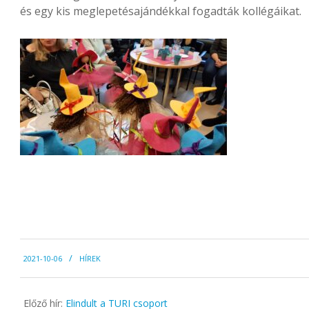
és egy kis meglepetésajándékkal fogadták kollégáikat.
2021-
2021-10-06
HÍREK
10-
06
Előző hír:
Elindult a TURI csoport