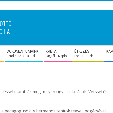
OTTÓ
OLA
DOKUMENTUMAINK
KRÉTA
ÉTKEZÉS
KA
Letölthető tartalmak
Digitális Napló
Ebéd rendelés
sedéssel mutatták meg, milyen ügyes iskolások. Verssel és
 a pedagógusok. A hermanos tanítók teaval, pogácsával