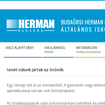
Skip
to
content
BUDAÖRSI HERMAN 
ÁLTALÁNOS ISK
Secondary
IRISZ ALAPÍTVÁNY
ISKOLÁNKRÓL
INFORMÁCIÓK
Navigation
Rólunk
Fontos és hasznos
Menu
Ismét nálunk jártak az óvónők
Egy hónap telt el az iskolaévből. A gyerekek nagy lelke
ajándékokkal várták volt óvónénijeiket.
Az óralátogatások után a könyvtárban cseréltek eszmét