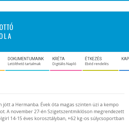
OTTÓ
OLA
DOKUMENTUMAINK
KRÉTA
ÉTKEZÉS
KA
Letölthető tartalmak
Digitális Napló
Ebéd rendelés
n jött a Hermanba. Évek óta magas szinten üzi a kempo
rtot. A november 27-én Szigetszentmiklóson megrendezett
girl 14-15 éves korosztályban, +62 kg-os súlycsoportban