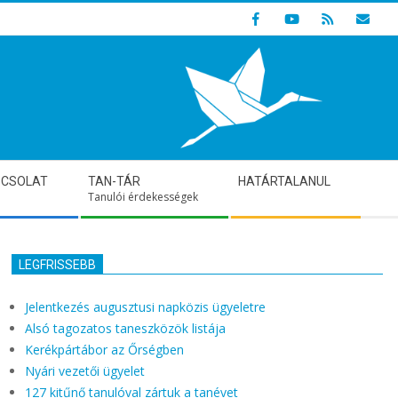
Indulunk! Hamarosan újraindul oldalunk!
PCSOLAT
TAN-TÁR
HATÁRTALANUL
Tanulói érdekességek
LEGFRISSEBB
Jelentkezés augusztusi napközis ügyeletre
Alsó tagozatos taneszközök listája
Kerékpártábor az Őrségben
Nyári vezetői ügyelet
127 kitűnő tanulóval zártuk a tanévet