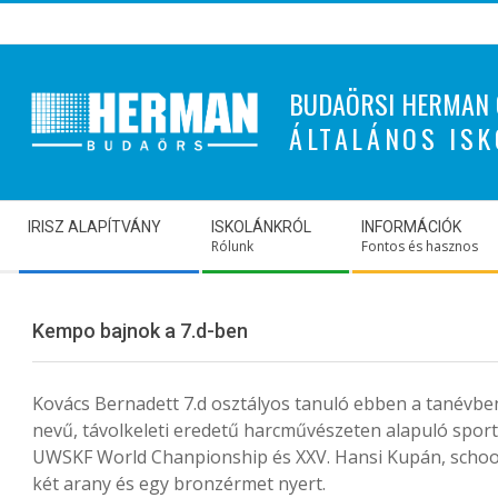
Skip
to
content
BUDAÖRSI HERMAN 
ÁLTALÁNOS ISK
Secondary
IRISZ ALAPÍTVÁNY
ISKOLÁNKRÓL
INFORMÁCIÓK
Navigation
Rólunk
Fontos és hasznos
Menu
Kempo bajnok a 7.d-ben
Kovács Bernadett 7.d osztályos tanuló ebben a tanévbe
nevű, távolkeleti eredetű harcművészeten alapuló spo
UWSKF World Chanpionship és XXV. Hansi Kupán, school
két arany és egy bronzérmet nyert.