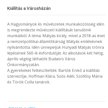
Menu
Kiállítás a Városházán
A Hagyományok és művészetek munkaközösség idén
is megrendezte művészeti kiállítását tanulóink
munkáiból. A téma: Mátyás király, mivel a 2018-as évet
a nemzetpolitikai államtitkárság Mátyás emlékévnek
nyilvánította. Idén ünnepeljük Hunyadi Mátyás trónra
lépésének 560-ik évfordulóját. Az alkotások két hétig,
április végéig láthatók Budaörs Város
Önkormányzatán.
A gyerekeket felkészítették: Bartók Enikő a kiállítás
szervezője, Hoffman Klára, Soós Adél, Szöllősy Mária
és Török Csilla tanárok.
2018-