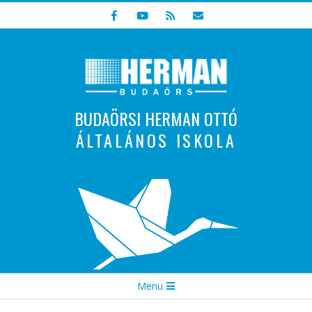
Skip
to
content
BUDAÖRSI HERMAN OTTÓ
ÁLTALÁNOS ISKOLA
Indulunk! Hamarosan újraindul oldalunk!
Secondary
Menu
Navigation