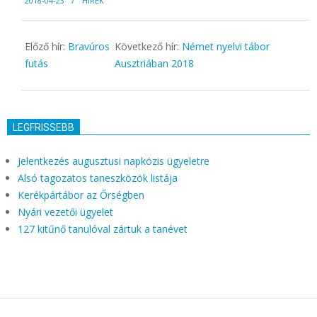
2018-04-23
HÍREK
04-
23
Előző hír:
Bravúros
Következő hír:
Német nyelvi tábor
futás
Ausztriában 2018
LEGFRISSEBB
Jelentkezés augusztusi napközis ügyeletre
Alsó tagozatos taneszközök listája
Kerékpártábor az Őrségben
Nyári vezetői ügyelet
127 kitűnő tanulóval zártuk a tanévet