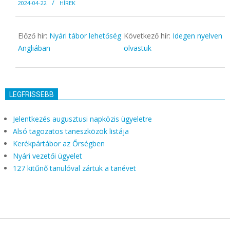
2024-04-22
HÍREK
04-
22
Előző hír:
Nyári tábor lehetőség
Következő hír:
Idegen nyelven
Angliában
olvastuk
LEGFRISSEBB
Jelentkezés augusztusi napközis ügyeletre
Alsó tagozatos taneszközök listája
Kerékpártábor az Őrségben
Nyári vezetői ügyelet
127 kitűnő tanulóval zártuk a tanévet