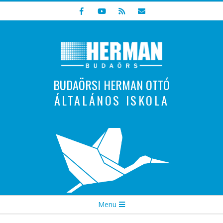
Skip
to
content
BUDAÖRSI HERMAN OTTÓ
ÁLTALÁNOS ISKOLA
Indulunk! Hamarosan újraindul oldalunk!
Secondary
Menu
Navigation