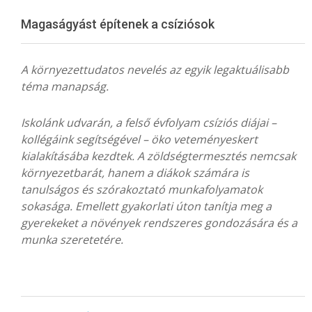
Menu
Magaságyást építenek a csíziósok
A környezettudatos nevelés az egyik legaktuálisabb
téma manapság.
Iskolánk udvarán, a felső évfolyam csíziós diájai –
kollégáink segítségével – öko veteményeskert
kialakításába kezdtek. A zöldségtermesztés nemcsak
környezetbarát, hanem a diákok számára is
tanulságos és szórakoztató munkafolyamatok
sokasága. Emellett gyakorlati úton tanítja meg a
gyerekeket a növények rendszeres gondozására és a
munka szeretetére.
2024-