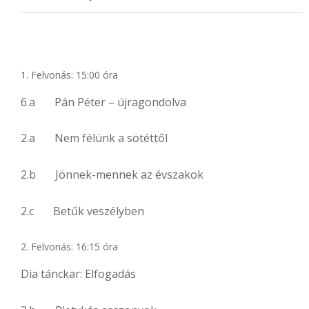
Felvonás: 15:00 óra
6.a Pán Péter – újragondolva
2.a Nem félünk a sötéttől
2.b Jönnek-mennek az évszakok
2.c Betűk veszélyben
Felvonás: 16:15 óra
Dia tánckar: Elfogadás