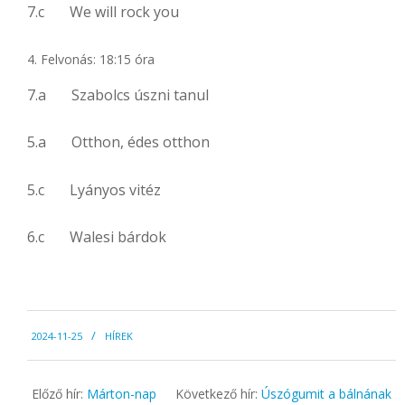
7.c We will rock you
Felvonás: 18:15 óra
7.a Szabolcs úszni tanul
5.a Otthon, édes otthon
5.c Lyányos vitéz
6.c Walesi bárdok
2024-
2024-11-25
HÍREK
11-
25
Előző hír:
Márton-nap
Következő hír:
Úszógumit a bálnának