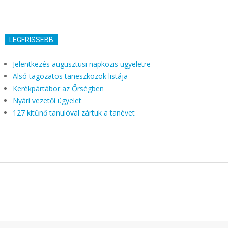
LEGFRISSEBB
Jelentkezés augusztusi napközis ügyeletre
Alsó tagozatos taneszközök listája
Kerékpártábor az Őrségben
Nyári vezetői ügyelet
127 kitűnő tanulóval zártuk a tanévet