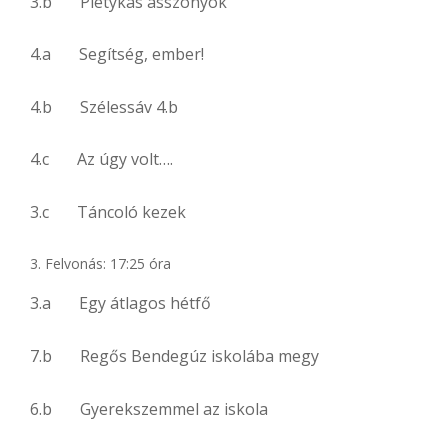
3.b Pletykás asszonyok
4.a Segítség, ember!
4.b Szélessáv 4.b
4.c Az úgy volt….
3.c Táncoló kezek
Felvonás: 17:25 óra
3.a Egy átlagos hétfő
7.b Regős Bendegúz iskolába megy
6.b Gyerekszemmel az iskola