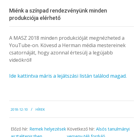
Menu
Miénk a színpad rendezvényünk minden
produkciója elérhető
A MASZ 2018 minden produkcióját megnézheted a
YouTube-on. Kövesd a Herman média mestereinek
csatornáját, hogy azonnal értesülj a legújabb
videókról!
Ide kattintva máris a lejátszási listán találod magad.
2018-
2018-12-10
HÍREK
12-
10
Előző hír:
Remek helyezések
Következő hír:
Alsós tanulmányi
asztaliteniszben
verseny-téli forduló