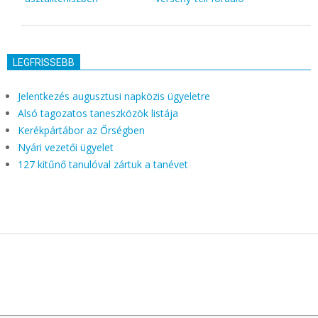
LEGFRISSEBB
Jelentkezés augusztusi napközis ügyeletre
Alsó tagozatos taneszközök listája
Kerékpártábor az Őrségben
Nyári vezetői ügyelet
127 kitűnő tanulóval zártuk a tanévet