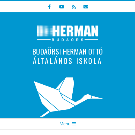
Skip
to
content
BUDAÖRSI HERMAN OTTÓ
ÁLTALÁNOS ISKOLA
Indulunk! Hamarosan újraindul oldalunk!
Secondary
Menu
Navigation