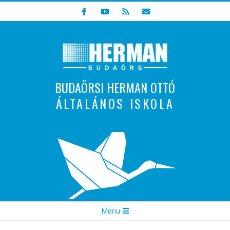
Skip
to
content
BUDAÖRSI HERMAN OTTÓ
ÁLTALÁNOS ISKOLA
Indulunk! Hamarosan újraindul oldalunk!
Secondary
Menu
Navigation