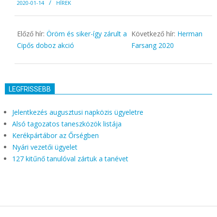
2020-01-14
HÍREK
01-
14
Előző hír:
Öröm és siker-így zárult a
Következő hír:
Herman
Cipős doboz akció
Farsang 2020
LEGFRISSEBB
Jelentkezés augusztusi napközis ügyeletre
Alsó tagozatos taneszközök listája
Kerékpártábor az Őrségben
Nyári vezetői ügyelet
127 kitűnő tanulóval zártuk a tanévet