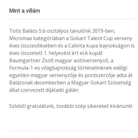
Menu
Mint a villám
Totis Balázs 5.b osztályos tanulónk 2019-ben,
Micromax kategóriában a Gokart Talent Cup verseny
éves összesítésében és a Calivita kupa bajnokságon is
éves összetett 1. helyezést ért el.A kupát
Baumgartner Zsolt magyar autóversenyző, a
Formula-1-es világbajnokság történelmének eddigi
egyetlen magyar versenyzője és pontszerzője adta át
Balázsnak decemberben a Magyar Gokart Szövetség
által szervezett díjátadó gálán.
Szívből gratulálunk, további szép sikereket kívánunk!
2020-