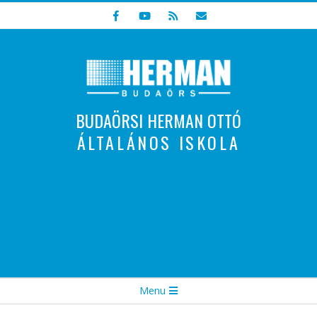
Skip
to
content
BUDAÖRSI HERMAN OTTÓ
ÁLTALÁNOS ISKOLA
Indulunk! Hamarosan újraindul oldalunk!
Secondary
Menu
Navigation