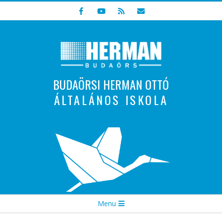
Skip
to
content
BUDAÖRSI HERMAN OTTÓ
ÁLTALÁNOS ISKOLA
Indulunk! Hamarosan újraindul oldalunk!
Secondary
Menu
Navigation