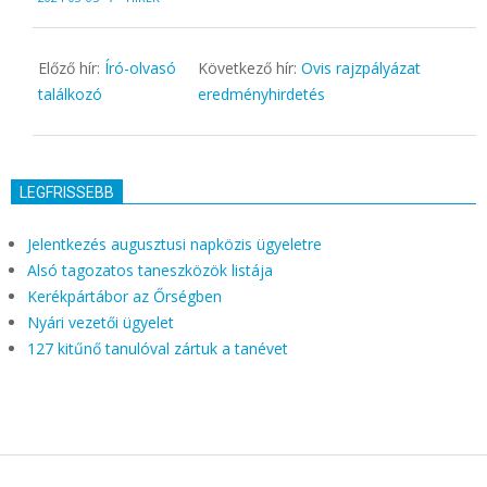
03-
05
Előző hír:
Író-olvasó
Következő hír:
Ovis rajzpályázat
találkozó
eredményhirdetés
LEGFRISSEBB
Jelentkezés augusztusi napközis ügyeletre
Alsó tagozatos taneszközök listája
Kerékpártábor az Őrségben
Nyári vezetői ügyelet
127 kitűnő tanulóval zártuk a tanévet