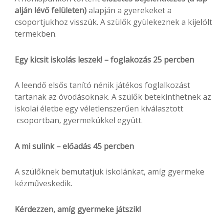
alján lévő felületen)
alapján a gyerekeket a
csoportjukhoz visszük. A szülők gyülekeznek a kijelölt
termekben.
Egy kicsit iskolás leszek! – foglakozás 25 percben
A leendő elsős tanító nénik játékos foglalkozást
tartanak az óvodásoknak. A szülők betekinthetnek az
iskolai életbe egy véletlenszerűen kiválasztott
csoportban, gyermekükkel együtt.
A mi sulink – előadás 45 percben
A szülőknek bemutatjuk iskolánkat, amíg gyermeke
kézműveskedik.
Kérdezzen, amíg gyermeke játszik!