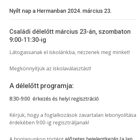
Menu
Nyílt nap a Hermanban 2024. március 23.
Családi délelőtt március 23-án, szombaton
9:00-11:30-ig
Látogassanak el iskolánkba, nézzenek meg minket!
Megkönnyítjük az iskolaválasztást!
A délelőtt programja:
8:30-9:00 érkezés és helyi regisztráció
Kérjük, hogy a foglalkozások zavartalan lebonyolítása
érdekében 9:00-ig regisztráljanak!
A honlapunkon történt
előzetes bejelentkezés (a lap