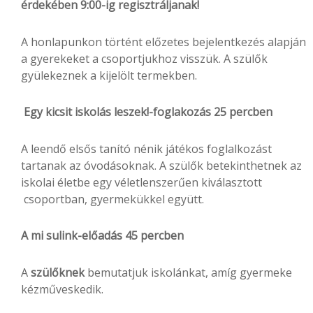
érdekében 9:00-ig regisztráljanak!
A honlapunkon történt előzetes bejelentkezés alapján
a gyerekeket a csoportjukhoz visszük. A szülők
gyülekeznek a kijelölt termekben.
Egy kicsit iskolás leszek!-foglakozás 25 percben
A leendő elsős tanító nénik játékos foglalkozást
tartanak az óvodásoknak. A szülők betekinthetnek az
iskolai életbe egy véletlenszerűen kiválasztott
csoportban, gyermekükkel együtt.
A mi sulink-előadás 45 percben
A
szülőknek
bemutatjuk iskolánkat, amíg gyermeke
kézműveskedik.