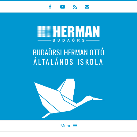
Skip
to
content
BUDAÖRSI HERMAN OTTÓ
ÁLTALÁNOS ISKOLA
Indulunk! Hamarosan újraindul oldalunk!
Secondary
Menu
Navigation