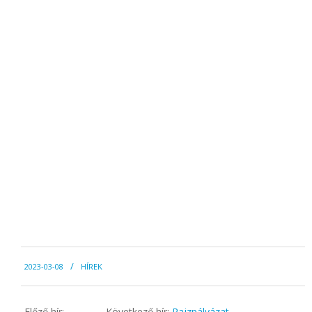
2023-
2023-03-08
HÍREK
03-
08
Előző hír:
Következő hír:
Rajzpályázat